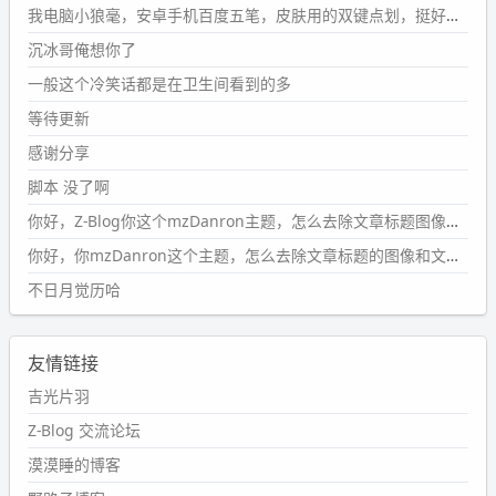
第1页
https://www.
wdssmq.com/tag/%E7%A2%8E%E9%9
我电脑小狼毫，安卓手机百度五笔，皮肤用的双键点划，挺好的。
B
%A8%E9%9B%86/
沉冰哥俺想你了
wdssmq
一般这个冷笑话都是在卫生间看到的多
2024-09-23 20:58:40
#PubWord
所以，不带这条的话，2024 年目前只发了 13
等待更新
条嘟？？？？
感谢分享
wdssmq
脚本 没了啊
2024-09-15 10:32:07
你好，Z-Blog你这个mzDanron主题，怎么去除文章标题图像和文章摘要，仅显示标题，感谢回复！
#PubWord
VSCode 内 git 操作卡住的时候没办法主动取消
一直是个痛点，一般都是推送或拉取，今天连提交都卡
你好，你mzDanron这个主题，怎么去除文章标题的图像和文章摘要！仅显示标题，感谢回复解决！
了。。
不日月觉历哈
wdssmq
2024-09-11 08:45:43
友情链接
#PubWord
又一个夏天过去了，所以今年也没买防水鞋套；
然后天凉了，为了应对踢被子买了睡袋，不知道 1.2 米会不
吉光片羽
会略窄。。
Z-Blog 交流论坛
wdssmq
漠漠睡的博客
2024-09-09 19:43:00