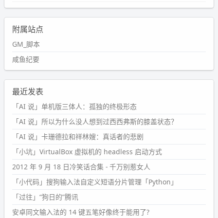
附属站点
GM_脚本
咸鱼纪要
最近发表
「AI 说」单机版三体人：孤独的终极形态
「AI 说」所以为什么没人想到过西西弗斯的膝盖状态？
「AI 说」卡珊德拉和祥林嫂：真话者的悲剧
「小坑」VirtualBox 虚拟机的 headless 启动方式
2012 年 9 月 18 日冷笑话合集 - 千万别惹女人
「小代码」搜狗输入法自定义短语分片管理「Python」
「过往」“狗日的”腾讯
安卓同文输入法的 14 键五笔好像终于能用了?