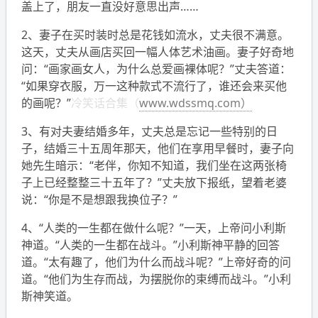
盖上了，朋友一直没好意思出声……
2、妻子在买时装时总是花钱如流水，丈夫很不满意。
这天，丈夫从画店买回一幅人体艺术油画。妻子好奇地
问：“画家画女人，为什么总爱画裸体呢？”丈夫答道：
“如果穿衣服，万一这种款式不流行了，谁还会来买他
的画呢？”
冷笑话合集（
www.wdssmq.com）
3、有对夫妻结婚多年，丈夫总是忘记一些特别的日
子，结婚三十五周年那天，他们在享用早餐时，妻子向
她先生暗示：“老伴，你知不知道，我们坐在这两张椅
子上已经整整三十五年了？”丈夫放下报纸，望着老婆
说：“你是不是想跟我换位子？”
4、“人类的一生都在做什么呢？”一天，上帝问小利斯
神道。“人类的一生都在战斗。”小利斯神平静的回答
道。“太有趣了，他们为什么而战斗呢？”上帝好奇的问
道。“他们为生存而战，为摆脱你的束缚而战斗。”小利
斯神笑道。