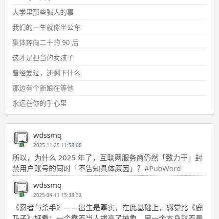
大学里那些骗人的事
我们的一生就像坐公车
集体奔向二十的 90 后
这才是担当的女孩子
曾经爱过，还剩下什么
那边有个新娘在等他
永远在你的手心里
wdssmq
2025-11-25 11:58:00
所以，为什么 2025 年了，互联网服务商仍然「致力于」封
禁用户账号的同时「不告知具体原因」？
#PubWord
wdssmq
2025-04-11 15:38:32
《忍者与杀手》——出生是事实，在此基础上，感觉比《鹿
乃子》好看；一个靠不当人拔高了抽象，另一个本身就不是