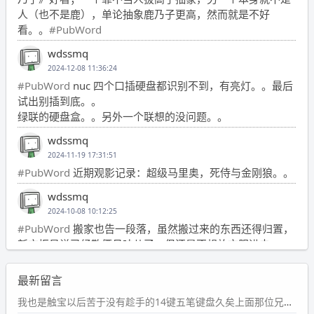
人（也不是鹿），单论抽象鹿乃子更高，然而就是不好
看。。
#PubWord
wdssmq
2024-12-08 11:36:24
#PubWord
nuc 四个口插硬盘都识别不到，有亮灯。。最后
试出别插到底。。
绿联的硬盘盒。。另外一个联想的没问题。。
wdssmq
2024-11-19 17:31:51
#PubWord
近期观影记录：超级马里奥，死侍与金刚狼。。
wdssmq
2024-10-08 10:12:25
#PubWord
搬家也告一段落，虽然搬过来的东西还得归置，
新衣柜虽说已经散俩月味儿了，但还是不想放衣服进去。
wdssmq
最新留言
2024-09-23 21:00:49
#PubWord
要不我每年汇总整理一次？？碎雨集_沉冰浮水_
我也是触宝以后苦于没有趁手的14键五笔键盘久矣上面那位兄台用的百度双键点划布局我也用过很久，那个皮肤做得很粗糙，个别键位的触发区域是错位的，快速打字时很容易出错，修改它的皮肤文件校正后勉强能用，但早年出的皮肤分辨率太低，实在谈不上美观。百度小米定制版的商店里有一个"小黑板"皮肤还不错(百度官方输入法商店里没有)，但那个风格我不喜欢这两天找到了一个叫"森林集"的公众号，开发了海量的皮肤，很多都有14键版本，付费但很便宜，几块钱，终于有自己满意的输入法了搜了一下，这个工作室还是百度的官方合作伙伴，不知道为什么14键作品都不在官方商店上架，难道是百度官方在刻意放弃14键？