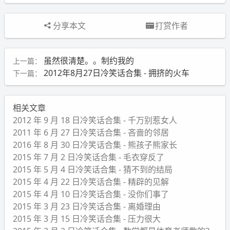
分享本文
打赏作者
虽然很清楚。。制约我的
上一篇：
2012年8月27日冷笑话合集 - 拥挤的火车
下一篇：
相关文章
2012 年 9 月 18 日冷笑话合集 - 千万别惹女人
2011 年 6 月 27 日冷笑话合集 - 吝啬的邻居
2016 年 8 月 30 日冷笑话合集 - 熊孩子熊家长
2015 年 7 月 2 日冷笑话合集 - 毛衣穿反了
2015 年 5 月 4 日冷笑话合集 - 猜不到的结局
2015 年 4 月 22 日冷笑话合集 - 精辟的见解
2015 年 4 月 10 日冷笑话合集 - 没你们事了
2015 年 3 月 23 日冷笑话合集 - 离婚理由
2015 年 3 月 15 日冷笑话合集 - 压力很大