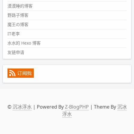
wdssmq
漠漠睡的博客
2024-09-09 19:43:00
野路子博客
#PubWord
《五至七时的克莱奥》，2018 年 6 月加入列
表，21 年 11 月底发现 B 站上线了这部，直到前几天才看
魔王の博客
完，还是分两次看的。。接下来有五项是 2019 年的，都是
IT老李
电影 —— 略长的待办列表。。
水水的 Hexo 博客
友链申请
©
沉冰浮水
| Powered By
Z-BlogPHP
| Theme By
沉冰
浮水