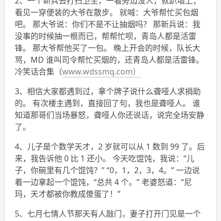
2、一个新兵去打扫卫生，一看旁边没人，就趴墙上，
看见一穿便装的大爷在散步。 就喊：大爷帮忙买包烟
吧。 那大爷说：你们不是不让抽烟吗？ 那新兵说：我
没事的时候抽一根而已，帮帮忙呗，青岛人都是活雷
锋。 那大爷帮他买了一包。 晚上开会的时候，队长大
骂，MD 谁叫司令帮忙买烟的，还青岛人都是活雷锋。
冷笑话合集（
www.wdssmq.com）
3、相信大家都遇到过，拿个牌子说什么聋哑人求捐助
的。 有次楼主遇到，直接回了句，我也是聋哑人。 谁
知道那哥们当场暴怒，聋哑人你还说话，说完全场安静
了。
4、儿子是个数学天才，2 岁就可以从 1 数到 99 了。后
来，我告诉他 0 比 1 还小。 今天吃馄饨，我说：“儿
子，你碗里有几个馄饨？” “0，1，2，3，4。” 一边说
着一边拿起一个馄饨，“总共 4 个。” 老婆怒道：“尼
玛，天才都被你教成傻蛋了！”
5、七月七情人节那天有人敲门，妻子打开门见是一个