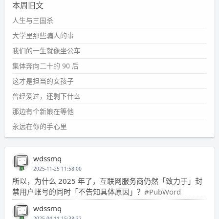
本周旧文
人生与三国杀
大学里那些骗人的事
我们的一生就像坐公车
集体奔向二十的 90 后
这才是担当的女孩子
曾经爱过，还剩下什么
那边有个新娘在等他
永远在你的手心里
wdssmq
2025-11-25 11:58:00
所以，为什么 2025 年了，互联网服务商仍然「致力于」封
禁用户账号的同时「不告知具体原因」？
#PubWord
wdssmq
2025-04-11 15:38:32