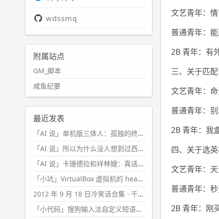
文艺青年：情
wdssmq
普通青年：能
2B 青年：有
附属站点
GM_脚本
三、关于匹配
咸鱼纪要
文艺青年：命
普通青年：别
最近发表
2B 青年：
「AI 说」单机版三体人：孤独的终极形态
「AI 说」所以为什么没人想到过西西弗斯的膝盖状态？
四、关于选英
「AI 说」卡珊德拉和祥林嫂：真话者的悲剧
文艺青年：天
「小坑」VirtualBox 虚拟机的 headless 启动方式
普通青年：秒
2012 年 9 月 18 日冷笑话合集 - 千万别惹女人
2B 青年：
「小代码」搜狗输入法自定义短语分片管理「Python」