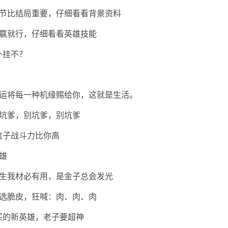
节比结局重要，仔细看看背景资料
赢就行，仔细看看英雄技能
外挂不？
运将每一种机缘赐给你，这就是生活。
坑爹，别坑爹，别坑爹
我盒子战斗力比你高
雄
生我材必有用，是金子总会发光
选脆皮，狂喊：肉、肉、肉
刚买的新英雄，老子要超神