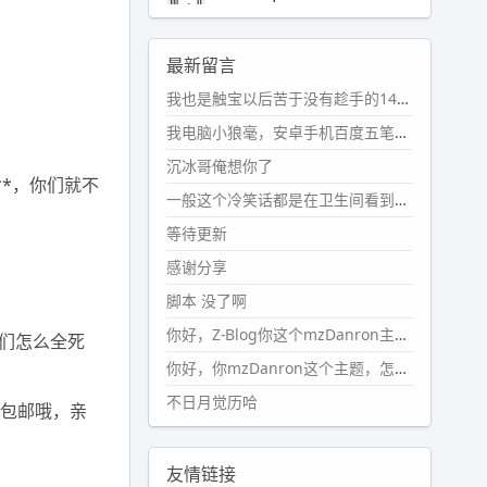
2024-11-19 17:31:51
#PubWord
近期观影记录：超级
最新留言
马里奥，死侍与金刚狼。。
我也是触宝以后苦于没有趁手的14键五笔键盘久矣上面那位兄台用的百度双键点划布局我也用过很久，那个皮肤做得很粗糙，个别键位的触发区域是错位的，快速打字时很容易出错，修改它的皮肤文件校正后勉强能用，但早年出的皮肤分辨率太低，实在谈不上美观。百度小米定制版的商店里有一个"小黑板"皮肤还不错(百度官方输入法商店里没有)，但那个风格我不喜欢这两天找到了一个叫"森林集"的公众号，开发了海量的皮肤，很多都有14键版本，付费但很便宜，几块钱，终于有自己满意的输入法了搜了一下，这个工作室还是百度的官方合作伙伴，不知道为什么14键作品都不在官方商店上架，难道是百度官方在刻意放弃14键？
wdssmq
2024-10-08 10:12:25
我电脑小狼毫，安卓手机百度五笔，皮肤用的双键点划，挺好的。
#PubWord
搬家也告一段落，虽
沉冰哥俺想你了
然搬过来的东西还得归置，新衣柜
**，你们就不
虽说已经散俩月味儿了，但还是不
一般这个冷笑话都是在卫生间看到的多
想放衣服进去。
等待更新
wdssmq
感谢分享
2024-09-23 21:00:49
脚本 没了啊
#PubWord
要不我每年汇总整理
一次？？碎雨集_沉冰浮水_第1页
你好，Z-Blog你这个mzDanron主题，怎么去除文章标题图像和文章摘要，仅显示标题，感谢回复！
你们怎么全死
https://www.
wdssmq.com/ta
你好，你mzDanron这个主题，怎么去除文章标题的图像和文章摘要！仅显示标题，感谢回复解决！
g/%E7%A2%8E%E9%9B
%A8%E
不日月觉历哈
9%9B%86/
场包邮哦，亲
wdssmq
2024-09-23 20:58:40
友情链接