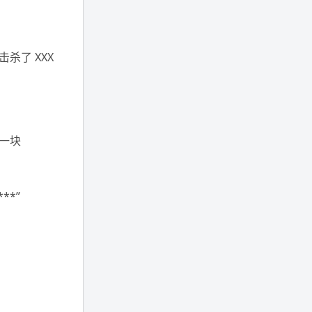
年 11 月底发现 B 站上线了这部，
直到前几天才看完，还是分两次看
的。。接下来有五项是 2019 年
杀了 XXX
的，都是电影 —— 略长的待办列
表。。
一块
**”