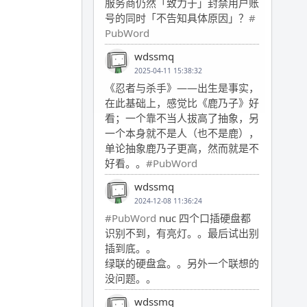
服务商仍然「致力于」封禁用户账
号的同时「不告知具体原因」？
#
PubWord
wdssmq
2025-04-11 15:38:32
《忍者与杀手》——出生是事实，
在此基础上，感觉比《鹿乃子》好
看；一个靠不当人拔高了抽象，另
一个本身就不是人（也不是鹿），
单论抽象鹿乃子更高，然而就是不
好看。。
#PubWord
wdssmq
2024-12-08 11:36:24
#PubWord
nuc 四个口插硬盘都
识别不到，有亮灯。。最后试出别
插到底。。
绿联的硬盘盒。。另外一个联想的
没问题。。
wdssmq