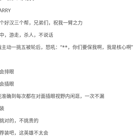
RRY
个好汉三个帮，兄弟们，祝我一臂之力
中，游走，杀人，不说话
团战主动一挑五被轮后，怒吼：“**，你们要保我啊，我是核心啊”
会排眼
会插眼
我能准确到每次都在对面插眼视野内闲逛，一次不漏
装
挑对的，不挑贵的
荐装吧，这英雄不太会