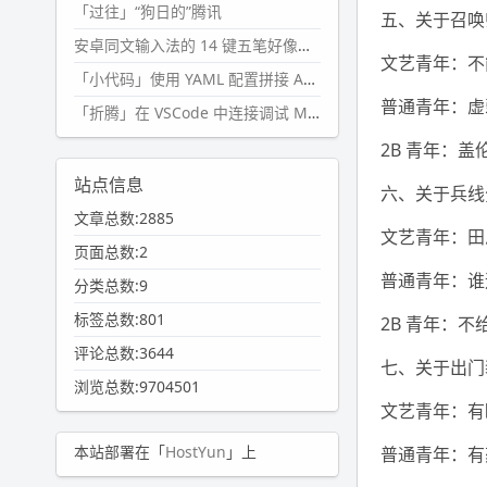
「过往」“狗日的”腾讯
五、关于召唤
安卓同文输入法的 14 键五笔好像终于能用了?
文艺青年：不
「小代码」使用 YAML 配置拼接 AI 提示词，随机及条件语句
普通青年：虚
「折腾」在 VSCode 中连接调试 Microsoft Edge
2B 青年：盖
站点信息
六、关于兵线
文章总数:2885
文艺青年：田
页面总数:2
普通青年：谁
分类总数:9
标签总数:801
2B 青年：不
评论总数:3644
七、关于出门
浏览总数:9704501
文艺青年：有
本站部署在「
HostYun
」上
普通青年：有