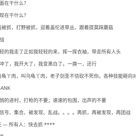
面在干什么？
现在干什么？
带线被抓，打野被抓，迎着盖伦进草丛，跟着提莫踩蘑菇
战
轻的我走了正如我轻轻的来，挥一挥衣袖，带走所有人头
冲了，我开大了，我变黑白了。一换一，还行
叫乌龟丫肉，叫乌龟丫肉，老子剑圣不信砍不死你。各种技能砸向对
ANK
悄的进村，打枪的不要；速速的包围，出声的不要
信号、集合、被发现、乱战。。。。再抓，再被发现，再团战
 — 所有人：快去抓 ****