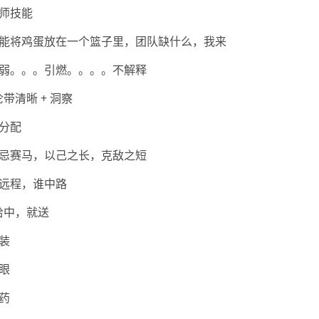
师技能
能将鸡蛋放在一个篮子里，团队缺什么，我来
弱。。。引燃。。。。不解释
伦带清晰 + 洞察
分配
忌赛马，以己之长，克敌之短
远程，谁中路
给中，就送
装
眼
药