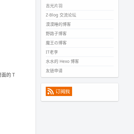
#PubWord
所以，不带这条的
吉光片羽
话，2024 年目前只发了 13 条
Z-Blog 交流论坛
嘟？？？？
漠漠睡的博客
wdssmq
2024-09-15 10:32:07
野路子博客
#PubWord
VSCode 内 git 操作卡
魔王の博客
住的时候没办法主动取消一直是个
IT老李
痛点，一般都是推送或拉取，今天
连提交都卡了。。
水水的 Hexo 博客
wdssmq
友链申请
面的 T
2024-09-11 08:45:43
#PubWord
又一个夏天过去了，
所以今年也没买防水鞋套；然后天
凉了，为了应对踢被子买了睡袋，
不知道 1.2 米会不会略窄。。
wdssmq
2024-09-09 19:43:00
#PubWord
《五至七时的克莱
奥》，2018 年 6 月加入列表，21