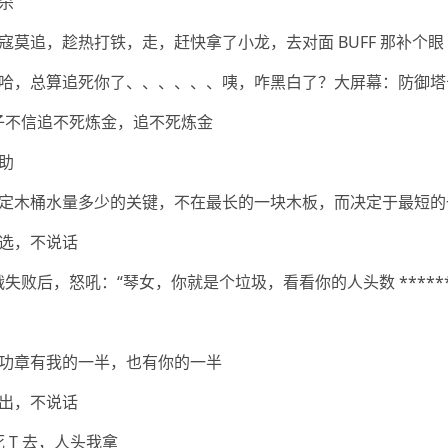
杀
寇莫追，趁热打铁，走，赶快拿了小龙，去对面 BUFF 那补个眼
哈，总算追死你了、、、、、、咦，咋黑白了？大屏幕：防御塔击
老子不信追不死炼金，追不死炼金
助
定木桶水量多少的关键，不在最长的一块木板，而决定于最短的
选，不说话
战失败后，怒吼：“琴女，你就是个垃圾，看看你的人头数 ******
功章有我的一半，也有你的一半
出，不说话
死 T 去，人头我拿