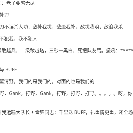
蛮王：老子要憋无尽
补刀
刀不误杀人功，敌补我扰，敌退我补，敌扰我浪，敌浪我杀
不犯我，我不犯人
一级敢越兵，二级敢越塔，三秒一黑白，死把队友骂。怒吼：****
 BUFF
壁清野，我们的是我们的，对面的也是我们的
野，Gank，打野，Gank，打野，打野，打野。。。。。呀，
叫我运输大队长 + 雷锋同志：千里送 BUFF，礼重情更重，还全