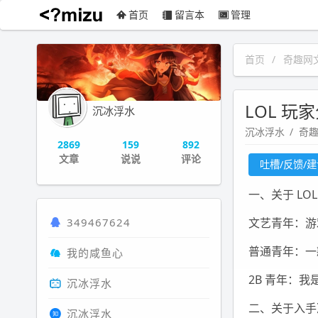
首页
留言本
管理
沉冰浮水
首页
奇趣网
LOL 
沉冰浮水
沉冰浮水
奇
2869
159
892
文章
说说
评论
吐槽/反馈/
一、关于 LOL
349467624
文艺青年：游
普通青年：一
我的咸鱼心
2B 青年：我是
沉冰浮水
二、关于入手
沉冰浮水