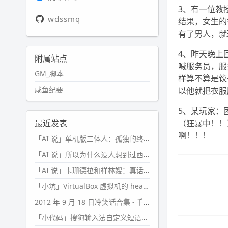
3、有一位教
wdssmq
结果，女生的
有了男人，就
4、昨天晚上
附属站点
喊服务员，服
GM_脚本
样算不算是饺
咸鱼纪要
以他就把衣服
5、某玩家：
最近发表
（狂暴中！！
啊！！！
「AI 说」单机版三体人：孤独的终极形态
「AI 说」所以为什么没人想到过西西弗斯的膝盖状态？
「AI 说」卡珊德拉和祥林嫂：真话者的悲剧
「小坑」VirtualBox 虚拟机的 headless 启动方式
2012 年 9 月 18 日冷笑话合集 - 千万别惹女人
「小代码」搜狗输入法自定义短语分片管理「Python」