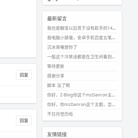
2024-11-19 17:31:51
#PubWord
近期观影记录：超级
最新留言
马里奥，死侍与金刚狼。。
我也是触宝以后苦于没有趁手的14键五笔键盘久矣上面那位兄台用的百度双键点划布局我也用过很久，那个皮肤做得很粗糙，个别键位的触发区域是错位的，快速打字时很容易出错，修改它的皮肤文件校正后勉强能用，但早年出的皮肤分辨率太低，实在谈不上美观。百度小米定制版的商店里有一个"小黑板"皮肤还不错(百度官方输入法商店里没有)，但那个风格我不喜欢这两天找到了一个叫"森林集"的公众号，开发了海量的皮肤，很多都有14键版本，付费但很便宜，几块钱，终于有自己满意的输入法了搜了一下，这个工作室还是百度的官方合作伙伴，不知道为什么14键作品都不在官方商店上架，难道是百度官方在刻意放弃14键？
wdssmq
2024-10-08 10:12:25
我电脑小狼毫，安卓手机百度五笔，皮肤用的双键点划，挺好的。
#PubWord
搬家也告一段落，虽
沉冰哥俺想你了
然搬过来的东西还得归置，新衣柜
虽说已经散俩月味儿了，但还是不
一般这个冷笑话都是在卫生间看到的多
想放衣服进去。
等待更新
wdssmq
回复
感谢分享
2024-09-23 21:00:49
脚本 没了啊
#PubWord
要不我每年汇总整理
一次？？碎雨集_沉冰浮水_第1页
你好，Z-Blog你这个mzDanron主题，怎么去除文章标题图像和文章摘要，仅显示标题，感谢回复！
https://www.
wdssmq.com/ta
你好，你mzDanron这个主题，怎么去除文章标题的图像和文章摘要！仅显示标题，感谢回复解决！
g/%E7%A2%8E%E9%9B
%A8%E
不日月觉历哈
9%9B%86/
回复
wdssmq
2024-09-23 20:58:40
友情链接