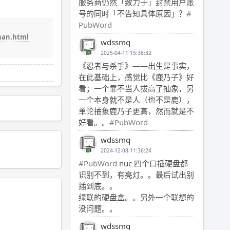
服务商仍然「致力于」封禁用户账
号的同时「不告知具体原因」？
#
PubWord
han.html
wdssmq
2025-04-11 15:38:32
《忍者与杀手》——出生是事实，
在此基础上，感觉比《鹿乃子》好
看；一个靠不当人拔高了抽象，另
一个本身就不是人（也不是鹿），
单论抽象鹿乃子更高，然而就是不
好看。。
#PubWord
wdssmq
2024-12-08 11:36:24
#PubWord
nuc 四个口插硬盘都
识别不到，有亮灯。。最后试出别
插到底。。
绿联的硬盘盒。。另外一个联想的
没问题。。
wdssmq