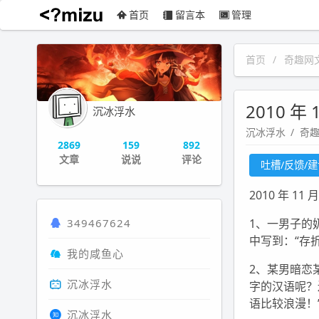
首页
留言本
管理
沉冰浮水
首页
奇趣网
2010 年
沉冰浮水
沉冰浮水
奇
2869
159
892
文章
说说
评论
吐槽/反馈/
2010 年 11
349467624
1、一男子的
中写到：“存
我的咸鱼心
2、某男暗恋
沉冰浮水
字的汉语呢？
语比较浪漫！” 
沉冰浮水