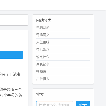
网站分类
电脑网络
奇趣网文
人生百味
杂七杂八
说点什么
列表纪事
往物语
的哭了！遗书
广告慎入
你是想听三个
搜索
是八个字母的英