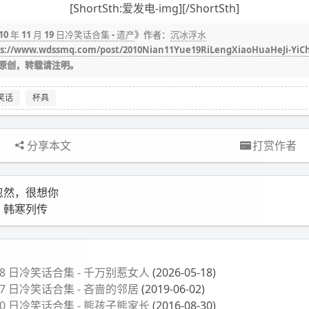
[ShortSth:爱发电-img][/ShortSth]
010 年 11 月 19 日冷笑话合集 - 遗产
》作者：
沉冰浮水
ps://www.wdssmq.com/post/2010Nian11Yue19RiLengXiaoHuaHeJi-YiC
原创，转载请注明。
笑话
杯具
分享本文
打赏作者
忽然，很想你
・韩寒列传
月 18 日冷笑话合集 - 千万别惹女人
(2026-05-18)
月 27 日冷笑话合集 - 吝啬的邻居
(2019-06-02)
月 30 日冷笑话合集 - 熊孩子熊家长
(2016-08-30)