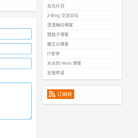
#PubWord
所以，不带这条的
吉光片羽
话，2024 年目前只发了 13 条
Z-Blog 交流论坛
嘟？？？？
漠漠睡的博客
wdssmq
2024-09-15 10:32:07
野路子博客
#PubWord
VSCode 内 git 操作卡
魔王の博客
住的时候没办法主动取消一直是个
IT老李
痛点，一般都是推送或拉取，今天
连提交都卡了。。
水水的 Hexo 博客
wdssmq
友链申请
2024-09-11 08:45:43
#PubWord
又一个夏天过去了，
所以今年也没买防水鞋套；然后天
凉了，为了应对踢被子买了睡袋，
不知道 1.2 米会不会略窄。。
wdssmq
2024-09-09 19:43:00
#PubWord
《五至七时的克莱
奥》，2018 年 6 月加入列表，21