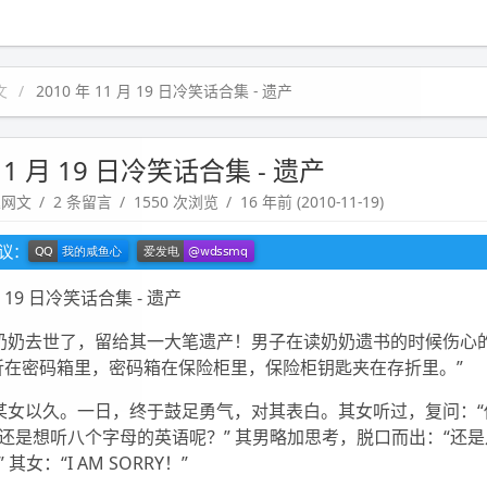
文
2010 年 11 月 19 日冷笑话合集 - 遗产
 11 月 19 日冷笑话合集 - 遗产
趣网文
2 条留言
1550 次浏览
16 年前 (2010-11-19)
建议：
 月 19 日冷笑话合集 - 遗产
奶奶去世了，留给其一大笔遗产！男子在读奶奶遗书的时候伤心
折在密码箱里，密码箱在保险柜里，保险柜钥匙夹在存折里。”
某女以久。一日，终于鼓足勇气，对其表白。其女听过，复问：“
还是想听八个字母的英语呢？” 其男略加思考，脱口而出：“还
其女：“I AM SORRY！”