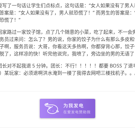
授写了一句话让学生们点标点，这句话是：“女人如果没有了男人
答案是：“女人如果没有了，男人就恐慌了！” 而男生的答案是：
恐慌了！”
回家路过一家饺子馆，点了几个随意的小菜，吃了起来，不一会
务员过来问：怎么了？男的说，你家的饺子为什么有那么多皮和
子啊，服务员说：大哥，你看这天多热啊，你都穿背心那，饺子
脱了，这样凉的快！听完他说完，我喷了，旁边坐的男的无语了
团长对不起我退 5 分钟。团长：不行！！！！！都要 BOSS 了
）某玩家：必须退啊洪水淹到一楼了我得去网吧三楼找机子。。