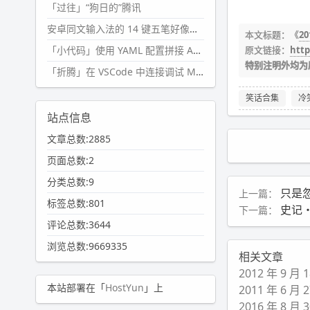
「过往」“狗日的”腾讯
安卓同文输入法的 14 键五笔好像终于能用了?
本文标题：《
2
「小代码」使用 YAML 配置拼接 AI 提示词，随机及条件语句
原文链接：
htt
特别注明外均为
「折腾」在 VSCode 中连接调试 Microsoft Edge
笑话合集
冷
站点信息
文章总数:2885
页面总数:2
分类总数:9
只是
上一篇：
标签总数:801
史记
下一篇：
评论总数:3644
浏览总数:9669335
相关文章
2012 年 9 
本站部署在「
HostYun
」上
2011 年 6 
2016 年 8 