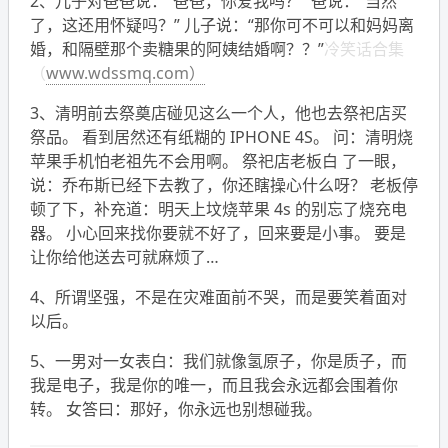
2、儿子对爸爸说：“爸爸，你爱我吗？” 爸说：“当然
了，这还用怀疑吗？” 儿子说：“那你可不可以和妈妈离
婚，和隔壁那个卖糖果的阿姨结婚啊？？”
冷笑话合集
（
www.wdssmq.com）
3、清明前去祭奠店碰见这么一个人，他也去祭祀店买
祭品。 看到居然还有纸糊的 IPHONE 4S。 问：清明烧
苹果手机怕老祖先不会用啊。 祭祀店老板白 了一眼，
说：乔布斯已经下去教了，你还瞎操心什么呀？ 老板停
顿了下，补充道：明天上坟烧苹果 4s 的别忘了烧充电
器。 小心回来找你要就不好了，回来要是小事。 要是
让你给他送去可就麻烦了…
4、所谓坚强，不是在灾难面前不哭，而是要笑着面对
以后。
5、一男对一女表白：我们就像氢原子，你是质子，而
我是电子，我是你的唯一，而且我会永远都会围着你
转。 女答曰：那好，你永远也别想碰我。