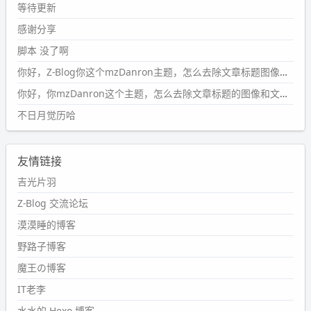
#PubWord
所以，不带这条的话，2024 年目前只发了 13
等待更新
条嘟？？？？
感谢分享
wdssmq
脚本 没了啊
2024-09-15 10:32:07
你好，Z-Blog你这个mzDanron主题，怎么去除文章标题图像和文章摘要，仅显示标题，感谢回复！
#PubWord
VSCode 内 git 操作卡住的时候没办法主动取消
一直是个痛点，一般都是推送或拉取，今天连提交都卡
你好，你mzDanron这个主题，怎么去除文章标题的图像和文章摘要！仅显示标题，感谢回复解决！
了。。
不日月觉历哈
wdssmq
2024-09-11 08:45:43
友情链接
#PubWord
又一个夏天过去了，所以今年也没买防水鞋套；
然后天凉了，为了应对踢被子买了睡袋，不知道 1.2 米会不
吉光片羽
会略窄。。
Z-Blog 交流论坛
wdssmq
漠漠睡的博客
2024-09-09 19:43:00
野路子博客
#PubWord
《五至七时的克莱奥》，2018 年 6 月加入列
表，21 年 11 月底发现 B 站上线了这部，直到前几天才看
魔王の博客
完，还是分两次看的。。接下来有五项是 2019 年的，都是
IT老李
电影 —— 略长的待办列表。。
水水的 Hexo 博客