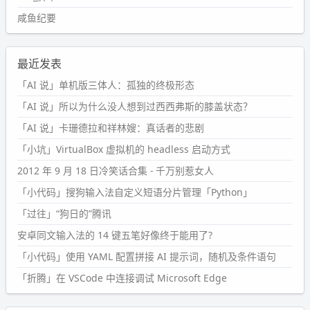
咸鱼纪要
最近发表
「AI 说」单机版三体人：孤独的终极形态
「AI 说」所以为什么没人想到过西西弗斯的膝盖状态？
「AI 说」卡珊德拉和祥林嫂：真话者的悲剧
「小坑」VirtualBox 虚拟机的 headless 启动方式
2012 年 9 月 18 日冷笑话合集 - 千万别惹女人
「小代码」搜狗输入法自定义短语分片管理「Python」
「过往」“狗日的”腾讯
安卓同文输入法的 14 键五笔好像终于能用了?
「小代码」使用 YAML 配置拼接 AI 提示词，随机及条件语句
「折腾」在 VSCode 中连接调试 Microsoft Edge