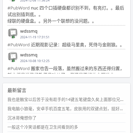
2024-12-08 11:36:24
#PubWord
nuc 四个口插硬盘都识别不到，有亮灯。。最后
试出别插到底。。
绿联的硬盘盒。。另外一个联想的没问题。。
wdssmq
2024-11-19 17:31:51
#PubWord
近期观影记录：超级马里奥，死侍与金刚狼。。
wdssmq
2024-10-08 10:12:25
#PubWord
搬家也告一段落，虽然搬过来的东西还得归置，
新衣柜虽说已经散俩月味儿了，但还是不想放衣服进去。
wdssmq
最新留言
2024-09-23 21:00:49
#PubWord
要不我每年汇总整理一次？？碎雨集_沉冰浮水_
我也是触宝以后苦于没有趁手的14键五笔键盘久矣上面那位兄台用的百度双键点划布局我也用过很久，那个皮肤做得很粗糙，个别键位的触发区域是错位的，快速打字时很容易出错，修改它的皮肤文件校正后勉强能用，但早年出的皮肤分辨率太低，实在谈不上美观。百度小米定制版的商店里有一个"小黑板"皮肤还不错(百度官方输入法商店里没有)，但那个风格我不喜欢这两天找到了一个叫"森林集"的公众号，开发了海量的皮肤，很多都有14键版本，付费但很便宜，几块钱，终于有自己满意的输入法了搜了一下，这个工作室还是百度的官方合作伙伴，不知道为什么14键作品都不在官方商店上架，难道是百度官方在刻意放弃14键？
第1页
https://www.
wdssmq.com/tag/%E7%A2%8E%E9%9
我电脑小狼毫，安卓手机百度五笔，皮肤用的双键点划，挺好的。
B
%A8%E9%9B%86/
沉冰哥俺想你了
wdssmq
一般这个冷笑话都是在卫生间看到的多
2024-09-23 20:58:40