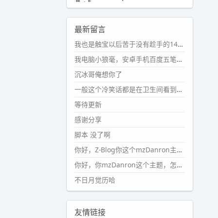
2024-11-19 17:31:51
#PubWord
近期观影记录：超级
最新留言
马里奥，死侍与金刚狼。。
我也是触宝以后苦于没有趁手的14键五笔键盘久矣上面那位兄台用的百度双键点划布局我也用过很久，那个皮肤做得很粗糙，个别键位的触发区域是错位的，快速打字时很容易出错，修改它的皮肤文件校正后勉强能用，但早年出的皮肤分辨率太低，实在谈不上美观。百度小米定制版的商店里有一个"小黑板"皮肤还不错(百度官方输入法商店里没有)，但那个风格我不喜欢这两天找到了一个叫"森林集"的公众号，开发了海量的皮肤，很多都有14键版本，付费但很便宜，几块钱，终于有自己满意的输入法了搜了一下，这个工作室还是百度的官方合作伙伴，不知道为什么14键作品都不在官方商店上架，难道是百度官方在刻意放弃14键？
wdssmq
2024-10-08 10:12:25
我电脑小狼毫，安卓手机百度五笔，皮肤用的双键点划，挺好的。
#PubWord
搬家也告一段落，虽
沉冰哥俺想你了
然搬过来的东西还得归置，新衣柜
虽说已经散俩月味儿了，但还是不
一般这个冷笑话都是在卫生间看到的多
想放衣服进去。
等待更新
wdssmq
感谢分享
2024-09-23 21:00:49
脚本 没了啊
#PubWord
要不我每年汇总整理
一次？？碎雨集_沉冰浮水_第1页
你好，Z-Blog你这个mzDanron主题，怎么去除文章标题图像和文章摘要，仅显示标题，感谢回复！
https://www.
wdssmq.com/ta
你好，你mzDanron这个主题，怎么去除文章标题的图像和文章摘要！仅显示标题，感谢回复解决！
g/%E7%A2%8E%E9%9B
%A8%E
不日月觉历哈
9%9B%86/
wdssmq
2024-09-23 20:58:40
友情链接