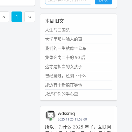
‹‹
1
››
本周旧文
人生与三国杀
大学里那些骗人的事
我们的一生就像坐公车
集体奔向二十的 90 后
这才是担当的女孩子
曾经爱过，还剩下什么
那边有个新娘在等他
永远在你的手心里
wdssmq
2025-11-25 11:58:00
所以，为什么 2025 年了，互联网