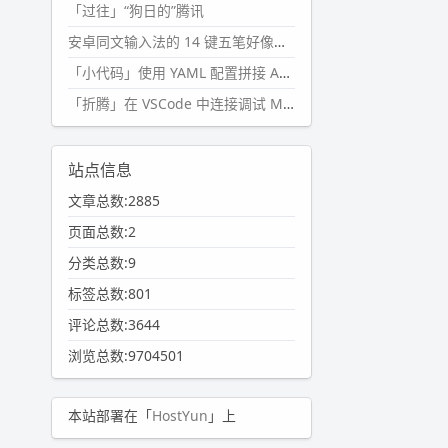
「过往」“狗日的”腾讯
安卓同文输入法的 14 键五笔好像终于能用了?
「小代码」使用 YAML 配置拼接 AI 提示词，随机及条件语句
「折腾」在 VSCode 中连接调试 Microsoft Edge
站点信息
文章总数:2885
页面总数:2
分类总数:9
标签总数:801
评论总数:3644
浏览总数:9704501
本站部署在「
HostYun
」上