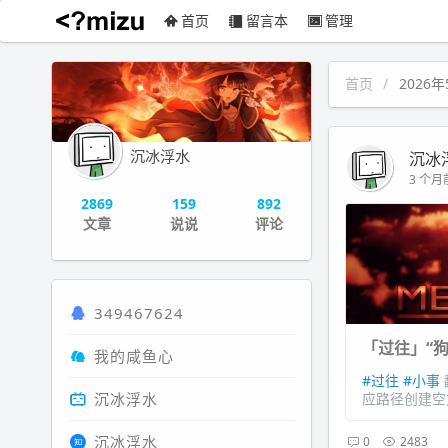
首页
留言本
管理
沉冰浮水
首页
2026
沉冰浮水
沉冰
3 个月前
2869
159
892
文章
说说
评论
349467624
「过往」“
我的咸鱼心
#过往
#小事
沉冰浮水
应路径创建空
沉冰浮水
0
2483