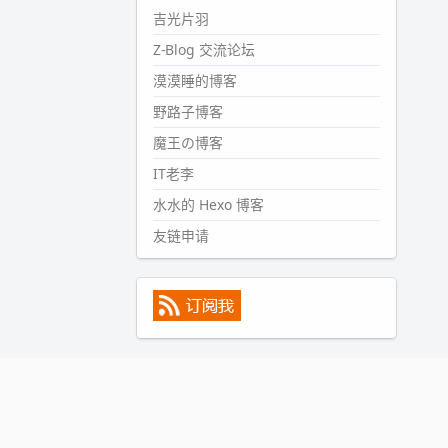
#PubWord
所以，不带这条的
吉光片羽
话，2024 年目前只发了 13 条
Z-Blog 交流论坛
嘟？？？？
漠漠睡的博客
wdssmq
2024-09-15 10:32:07
野路子博客
#PubWord
VSCode 内 git 操作卡
魔王の博客
住的时候没办法主动取消一直是个
IT老李
痛点，一般都是推送或拉取，今天
连提交都卡了。。
水水的 Hexo 博客
wdssmq
友链申请
2024-09-11 08:45:43
#PubWord
又一个夏天过去了，
所以今年也没买防水鞋套；然后天
凉了，为了应对踢被子买了睡袋，
不知道 1.2 米会不会略窄。。
wdssmq
2024-09-09 19:43:00
#PubWord
《五至七时的克莱
奥》，2018 年 6 月加入列表，21