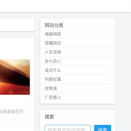
网站分类
电脑网络
奇趣网文
人生百味
杂七杂八
说点什么
列表纪事
往物语
广告慎入
法是直接在对
搜索