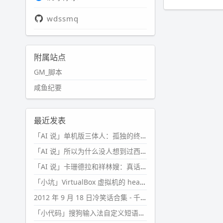
wdssmq
附属站点
GM_脚本
咸鱼纪要
最近发表
「AI 说」单机版三体人：孤独的终极形态
「AI 说」所以为什么没人想到过西西弗斯的膝盖状态？
「AI 说」卡珊德拉和祥林嫂：真话者的悲剧
「小坑」VirtualBox 虚拟机的 headless 启动方式
2012 年 9 月 18 日冷笑话合集 - 千万别惹女人
「小代码」搜狗输入法自定义短语分片管理「Python」