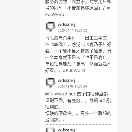
服务商仍然「致力于」封禁用户账
号的同时「不告知具体原因」？
#
PubWord
wdssmq
2025-04-11 15:38:32
《忍者与杀手》——出生是事实，
在此基础上，感觉比《鹿乃子》好
看；一个靠不当人拔高了抽象，另
一个本身就不是人（也不是鹿），
单论抽象鹿乃子更高，然而就是不
好看。。
#PubWord
wdssmq
2024-12-08 11:36:24
#PubWord
nuc 四个口插硬盘都
识别不到，有亮灯。。最后试出别
插到底。。
绿联的硬盘盒。。另外一个联想的
没问题。。
wdssmq