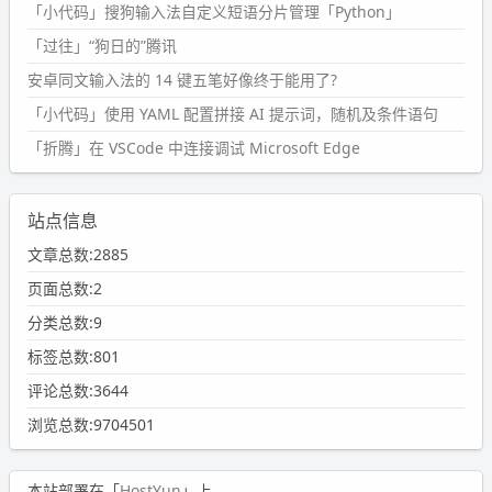
「小代码」搜狗输入法自定义短语分片管理「Python」
「过往」“狗日的”腾讯
安卓同文输入法的 14 键五笔好像终于能用了?
「小代码」使用 YAML 配置拼接 AI 提示词，随机及条件语句
「折腾」在 VSCode 中连接调试 Microsoft Edge
站点信息
文章总数:2885
页面总数:2
分类总数:9
标签总数:801
评论总数:3644
浏览总数:9704501
本站部署在「
HostYun
」上