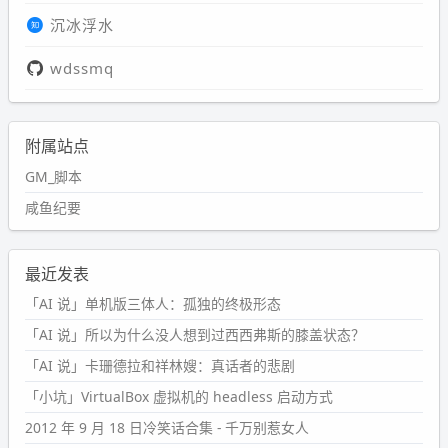
沉冰浮水
wdssmq
附属站点
GM_脚本
咸鱼纪要
最近发表
「AI 说」单机版三体人：孤独的终极形态
「AI 说」所以为什么没人想到过西西弗斯的膝盖状态？
「AI 说」卡珊德拉和祥林嫂：真话者的悲剧
「小坑」VirtualBox 虚拟机的 headless 启动方式
2012 年 9 月 18 日冷笑话合集 - 千万别惹女人