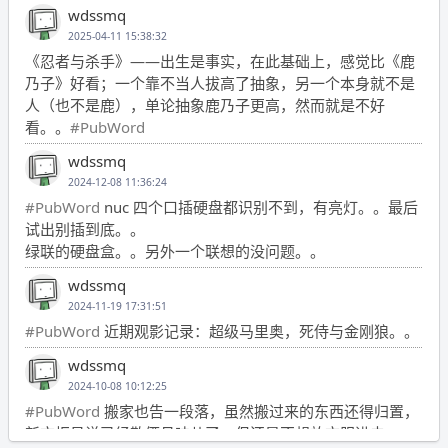
wdssmq
2025-04-11 15:38:32
《忍者与杀手》——出生是事实，在此基础上，感觉比《鹿
乃子》好看；一个靠不当人拔高了抽象，另一个本身就不是
人（也不是鹿），单论抽象鹿乃子更高，然而就是不好
看。。
#PubWord
wdssmq
2024-12-08 11:36:24
#PubWord
nuc 四个口插硬盘都识别不到，有亮灯。。最后
试出别插到底。。
绿联的硬盘盒。。另外一个联想的没问题。。
wdssmq
2024-11-19 17:31:51
#PubWord
近期观影记录：超级马里奥，死侍与金刚狼。。
wdssmq
2024-10-08 10:12:25
#PubWord
搬家也告一段落，虽然搬过来的东西还得归置，
新衣柜虽说已经散俩月味儿了，但还是不想放衣服进去。