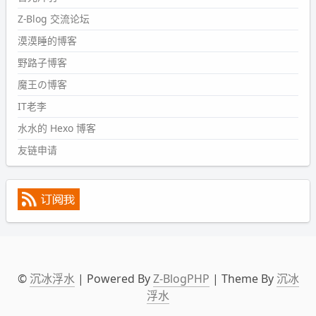
会略窄。。
Z-Blog 交流论坛
wdssmq
漠漠睡的博客
2024-09-09 19:43:00
野路子博客
#PubWord
《五至七时的克莱奥》，2018 年 6 月加入列
表，21 年 11 月底发现 B 站上线了这部，直到前几天才看
魔王の博客
完，还是分两次看的。。接下来有五项是 2019 年的，都是
IT老李
电影 —— 略长的待办列表。。
水水的 Hexo 博客
友链申请
©
沉冰浮水
| Powered By
Z-BlogPHP
| Theme By
沉冰
浮水