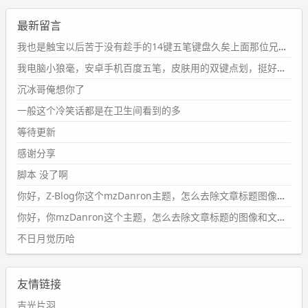
wdssmq
最新留言
2024-09-23 21:00:49
#PubWord
要不我每年汇总整理一次？？碎雨集_沉冰浮水_
我也是触宝以后苦于没有趁手的14键五笔键盘久矣上面那位兄台用的百度双键点划布局我也用过很久，那个皮肤做得很粗糙，个别键位的触发区域是错位的，快速打字时很容易出错，修改它的皮肤文件校正后勉强能用，但早年出的皮肤分辨率太低，实在谈不上美观。百度小米定制版的商店里有一个"小黑板"皮肤还不错(百度官方输入法商店里没有)，但那个风格我不喜欢这两天找到了一个叫"森林集"的公众号，开发了海量的皮肤，很多都有14键版本，付费但很便宜，几块钱，终于有自己满意的输入法了搜了一下，这个工作室还是百度的官方合作伙伴，不知道为什么14键作品都不在官方商店上架，难道是百度官方在刻意放弃14键？
第1页
https://www.
wdssmq.com/tag/%E7%A2%8E%E9%9
我电脑小狼毫，安卓手机百度五笔，皮肤用的双键点划，挺好的。
B
%A8%E9%9B%86/
沉冰哥俺想你了
wdssmq
一般这个冷笑话都是在卫生间看到的多
2024-09-23 20:58:40
#PubWord
所以，不带这条的话，2024 年目前只发了 13
等待更新
条嘟？？？？
感谢分享
wdssmq
脚本 没了啊
2024-09-15 10:32:07
你好，Z-Blog你这个mzDanron主题，怎么去除文章标题图像和文章摘要，仅显示标题，感谢回复！
#PubWord
VSCode 内 git 操作卡住的时候没办法主动取消
一直是个痛点，一般都是推送或拉取，今天连提交都卡
你好，你mzDanron这个主题，怎么去除文章标题的图像和文章摘要！仅显示标题，感谢回复解决！
了。。
不日月觉历哈
wdssmq
2024-09-11 08:45:43
友情链接
#PubWord
又一个夏天过去了，所以今年也没买防水鞋套；
然后天凉了，为了应对踢被子买了睡袋，不知道 1.2 米会不
吉光片羽