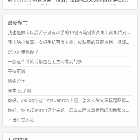
新衣柜虽说已经散俩月味儿了，但还是不想放衣服进去。
wdssmq
最新留言
2024-09-23 21:00:49
#PubWord
要不我每年汇总整理一次？？碎雨集_沉冰浮水_
我也是触宝以后苦于没有趁手的14键五笔键盘久矣上面那位兄台用的百度双键点划布局我也用过很久，那个皮肤做得很粗糙，个别键位的触发区域是错位的，快速打字时很容易出错，修改它的皮肤文件校正后勉强能用，但早年出的皮肤分辨率太低，实在谈不上美观。百度小米定制版的商店里有一个"小黑板"皮肤还不错(百度官方输入法商店里没有)，但那个风格我不喜欢这两天找到了一个叫"森林集"的公众号，开发了海量的皮肤，很多都有14键版本，付费但很便宜，几块钱，终于有自己满意的输入法了搜了一下，这个工作室还是百度的官方合作伙伴，不知道为什么14键作品都不在官方商店上架，难道是百度官方在刻意放弃14键？
第1页
https://www.
wdssmq.com/tag/%E7%A2%8E%E9%9
我电脑小狼毫，安卓手机百度五笔，皮肤用的双键点划，挺好的。
B
%A8%E9%9B%86/
沉冰哥俺想你了
wdssmq
一般这个冷笑话都是在卫生间看到的多
2024-09-23 20:58:40
#PubWord
所以，不带这条的话，2024 年目前只发了 13
等待更新
条嘟？？？？
感谢分享
wdssmq
脚本 没了啊
2024-09-15 10:32:07
你好，Z-Blog你这个mzDanron主题，怎么去除文章标题图像和文章摘要，仅显示标题，感谢回复！
#PubWord
VSCode 内 git 操作卡住的时候没办法主动取消
一直是个痛点，一般都是推送或拉取，今天连提交都卡
你好，你mzDanron这个主题，怎么去除文章标题的图像和文章摘要！仅显示标题，感谢回复解决！
了。。
不日月觉历哈
wdssmq
2024-09-11 08:45:43