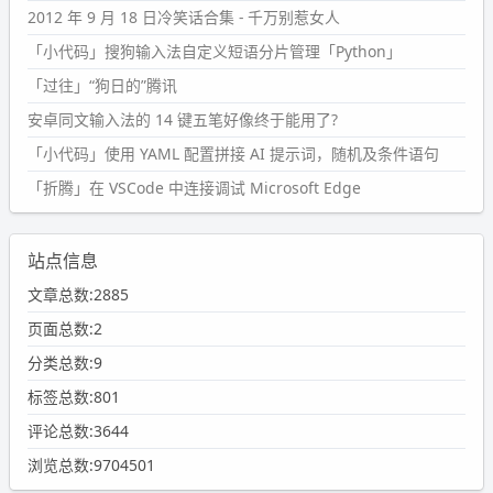
2012 年 9 月 18 日冷笑话合集 - 千万别惹女人
「小代码」搜狗输入法自定义短语分片管理「Python」
「过往」“狗日的”腾讯
安卓同文输入法的 14 键五笔好像终于能用了?
「小代码」使用 YAML 配置拼接 AI 提示词，随机及条件语句
「折腾」在 VSCode 中连接调试 Microsoft Edge
站点信息
文章总数:2885
页面总数:2
分类总数:9
标签总数:801
评论总数:3644
浏览总数:9704501