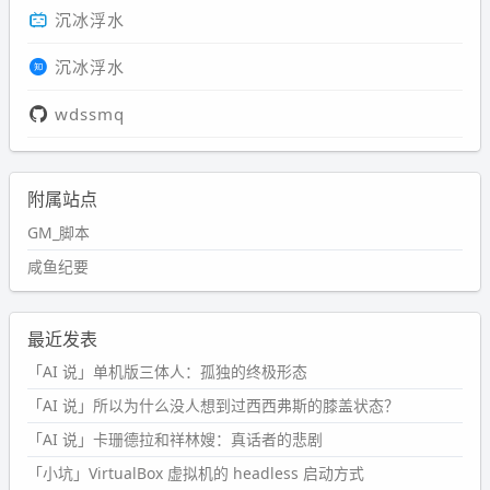
沉冰浮水
沉冰浮水
wdssmq
附属站点
GM_脚本
咸鱼纪要
最近发表
「AI 说」单机版三体人：孤独的终极形态
「AI 说」所以为什么没人想到过西西弗斯的膝盖状态？
「AI 说」卡珊德拉和祥林嫂：真话者的悲剧
「小坑」VirtualBox 虚拟机的 headless 启动方式