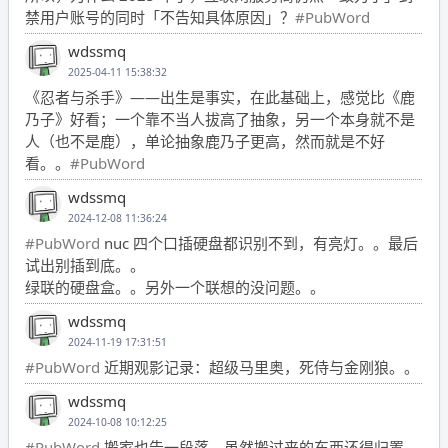
禁用户账号的同时「不告知具体原因」？
#PubWord
wdssmq
2025-04-11 15:38:32
《忍者与杀手》——出生是事实，在此基础上，感觉比《鹿
乃子》好看；一个靠不当人拔高了抽象，另一个本身就不是
人（也不是鹿），单论抽象鹿乃子更高，然而就是不好
看。。
#PubWord
wdssmq
2024-12-08 11:36:24
#PubWord
nuc 四个口插硬盘都识别不到，有亮灯。。最后
试出别插到底。。
绿联的硬盘盒。。另外一个联想的没问题。。
wdssmq
2024-11-19 17:31:51
#PubWord
近期观影记录：超级马里奥，死侍与金刚狼。。
wdssmq
2024-10-08 10:12:25
#PubWord
搬家也告一段落，虽然搬过来的东西还得归置，