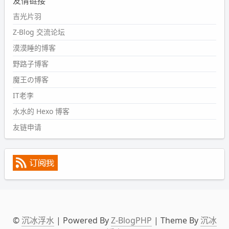
友情链接
#PubWord
又一个夏天过去了，所以今年也没买防水鞋套；
然后天凉了，为了应对踢被子买了睡袋，不知道 1.2 米会不
吉光片羽
会略窄。。
Z-Blog 交流论坛
wdssmq
漠漠睡的博客
2024-09-09 19:43:00
野路子博客
#PubWord
《五至七时的克莱奥》，2018 年 6 月加入列
表，21 年 11 月底发现 B 站上线了这部，直到前几天才看
魔王の博客
完，还是分两次看的。。接下来有五项是 2019 年的，都是
IT老李
电影 —— 略长的待办列表。。
水水的 Hexo 博客
友链申请
©
沉冰浮水
| Powered By
Z-BlogPHP
| Theme By
沉冰