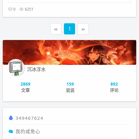
0
6251
‹‹
1
››
沉冰浮水
2869
159
892
文章
说说
评论
349467624
我的咸鱼心