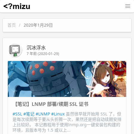
沉冰浮水
首页
2020年1月29日
沉冰浮水
7 年前 (2020-01-29)
【笔记】LNMP 部署/续期 SSL 证书
#SSL
#笔记
#LNMP
#Linux
虽然很早就开始用 SSL 了，但
是每次续期等于要从头折腾一次，果然还是把自动续期安排
上比较好。 本记教程用于使用lnmp.org一键安装包构建的
环境，且版本号为 1.5 或以上...