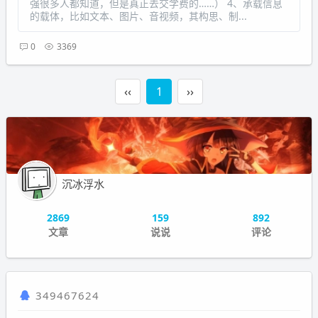
强很多人都知道，但是真正去交学费的……） 4、承载信息
的载体，比如文本、图片、音视频，其构思、制...
0
3369
‹‹
1
››
沉冰浮水
2869
159
892
文章
说说
评论
349467624