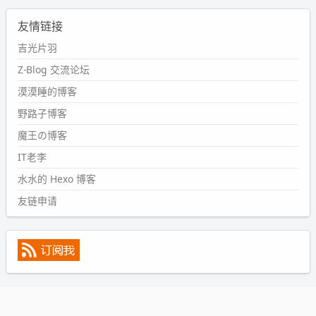
2024-09-11 08:45:43
友情链接
#PubWord
又一个夏天过去了，所以今年也没买防水鞋套；
然后天凉了，为了应对踢被子买了睡袋，不知道 1.2 米会不
吉光片羽
会略窄。。
Z-Blog 交流论坛
wdssmq
漠漠睡的博客
2024-09-09 19:43:00
野路子博客
#PubWord
《五至七时的克莱奥》，2018 年 6 月加入列
表，21 年 11 月底发现 B 站上线了这部，直到前几天才看
魔王の博客
完，还是分两次看的。。接下来有五项是 2019 年的，都是
IT老李
电影 —— 略长的待办列表。。
水水的 Hexo 博客
友链申请