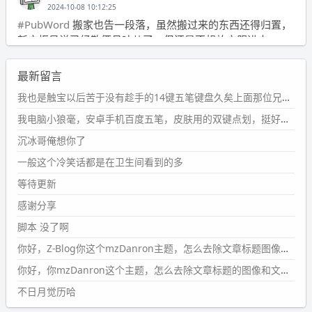
2024-10-08 10:12:25
#PubWord
搬家也告一段落，虽然搬过来的东西还得归置，
新衣柜虽说已经散俩月味儿了，但还是不想放衣服进去。
wdssmq
最新留言
2024-09-23 21:00:49
#PubWord
要不我每年汇总整理一次？？碎雨集_沉冰浮水_
我也是触宝以后苦于没有趁手的14键五笔键盘久矣上面那位兄台用的百度双键点划布局我也用过很久，那个皮肤做得很粗糙，个别键位的触发区域是错位的，快速打字时很容易出错，修改它的皮肤文件校正后勉强能用，但早年出的皮肤分辨率太低，实在谈不上美观。百度小米定制版的商店里有一个"小黑板"皮肤还不错(百度官方输入法商店里没有)，但那个风格我不喜欢这两天找到了一个叫"森林集"的公众号，开发了海量的皮肤，很多都有14键版本，付费但很便宜，几块钱，终于有自己满意的输入法了搜了一下，这个工作室还是百度的官方合作伙伴，不知道为什么14键作品都不在官方商店上架，难道是百度官方在刻意放弃14键？
第1页
https://www.
wdssmq.com/tag/%E7%A2%8E%E9%9
我电脑小狼毫，安卓手机百度五笔，皮肤用的双键点划，挺好的。
B
%A8%E9%9B%86/
沉冰哥俺想你了
wdssmq
一般这个冷笑话都是在卫生间看到的多
2024-09-23 20:58:40
#PubWord
所以，不带这条的话，2024 年目前只发了 13
等待更新
条嘟？？？？
感谢分享
wdssmq
脚本 没了啊
2024-09-15 10:32:07
你好，Z-Blog你这个mzDanron主题，怎么去除文章标题图像和文章摘要，仅显示标题，感谢回复！
#PubWord
VSCode 内 git 操作卡住的时候没办法主动取消
一直是个痛点，一般都是推送或拉取，今天连提交都卡
你好，你mzDanron这个主题，怎么去除文章标题的图像和文章摘要！仅显示标题，感谢回复解决！
了。。
不日月觉历哈
wdssmq