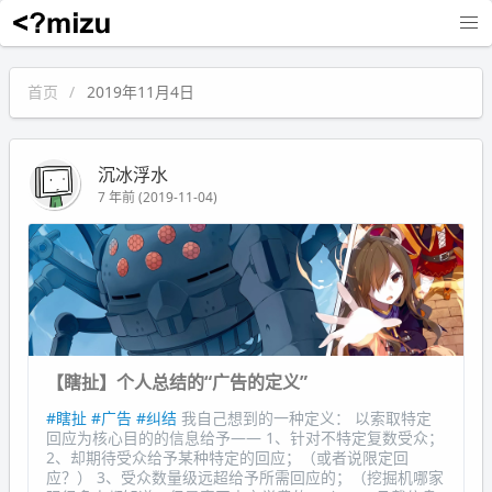
沉冰浮水
首页
2019年11月4日
沉冰浮水
7 年前 (2019-11-04)
【瞎扯】个人总结的“广告的定义”
#瞎扯
#广告
#纠结
我自己想到的一种定义： 以索取特定
回应为核心目的的信息给予—— 1、针对不特定复数受众；
2、却期待受众给予某种特定的回应；（或者说限定回
应？） 3、受众数量级远超给予所需回应的；（挖掘机哪家