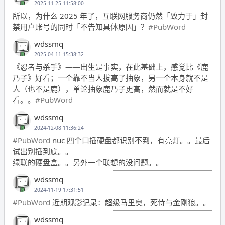
2025-11-25 11:58:00
所以，为什么 2025 年了，互联网服务商仍然「致力于」封
禁用户账号的同时「不告知具体原因」？
#PubWord
wdssmq
2025-04-11 15:38:32
《忍者与杀手》——出生是事实，在此基础上，感觉比《鹿
乃子》好看；一个靠不当人拔高了抽象，另一个本身就不是
人（也不是鹿），单论抽象鹿乃子更高，然而就是不好
看。。
#PubWord
wdssmq
2024-12-08 11:36:24
#PubWord
nuc 四个口插硬盘都识别不到，有亮灯。。最后
试出别插到底。。
绿联的硬盘盒。。另外一个联想的没问题。。
wdssmq
2024-11-19 17:31:51
#PubWord
近期观影记录：超级马里奥，死侍与金刚狼。。
wdssmq