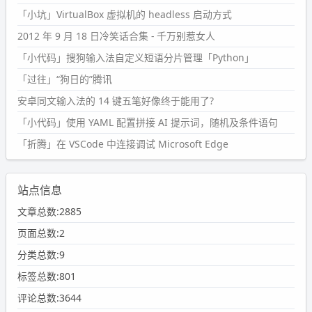
「小坑」VirtualBox 虚拟机的 headless 启动方式
2012 年 9 月 18 日冷笑话合集 - 千万别惹女人
「小代码」搜狗输入法自定义短语分片管理「Python」
「过往」“狗日的”腾讯
安卓同文输入法的 14 键五笔好像终于能用了?
「小代码」使用 YAML 配置拼接 AI 提示词，随机及条件语句
「折腾」在 VSCode 中连接调试 Microsoft Edge
站点信息
文章总数:2885
页面总数:2
分类总数:9
标签总数:801
评论总数:3644