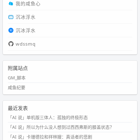
我的咸鱼心
沉冰浮水
沉冰浮水
wdssmq
附属站点
GM_脚本
咸鱼纪要
最近发表
「AI 说」单机版三体人：孤独的终极形态
「AI 说」所以为什么没人想到过西西弗斯的膝盖状态？
「AI 说」卡珊德拉和祥林嫂：真话者的悲剧