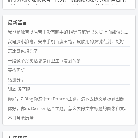
新衣柜虽说已经散俩月味儿了，但还是不想放衣服进去。
wdssmq
最新留言
2024-09-23 21:00:49
#PubWord
要不我每年汇总整理一次？？碎雨集_沉冰浮水_
我也是触宝以后苦于没有趁手的14键五笔键盘久矣上面那位兄台用的百度双键点划布局我也用过很久，那个皮肤做得很粗糙，个别键位的触发区域是错位的，快速打字时很容易出错，修改它的皮肤文件校正后勉强能用，但早年出的皮肤分辨率太低，实在谈不上美观。百度小米定制版的商店里有一个"小黑板"皮肤还不错(百度官方输入法商店里没有)，但那个风格我不喜欢这两天找到了一个叫"森林集"的公众号，开发了海量的皮肤，很多都有14键版本，付费但很便宜，几块钱，终于有自己满意的输入法了搜了一下，这个工作室还是百度的官方合作伙伴，不知道为什么14键作品都不在官方商店上架，难道是百度官方在刻意放弃14键？
第1页
https://www.
wdssmq.com/tag/%E7%A2%8E%E9%9
我电脑小狼毫，安卓手机百度五笔，皮肤用的双键点划，挺好的。
B
%A8%E9%9B%86/
沉冰哥俺想你了
wdssmq
一般这个冷笑话都是在卫生间看到的多
2024-09-23 20:58:40
#PubWord
所以，不带这条的话，2024 年目前只发了 13
等待更新
条嘟？？？？
感谢分享
wdssmq
脚本 没了啊
2024-09-15 10:32:07
你好，Z-Blog你这个mzDanron主题，怎么去除文章标题图像和文章摘要，仅显示标题，感谢回复！
#PubWord
VSCode 内 git 操作卡住的时候没办法主动取消
一直是个痛点，一般都是推送或拉取，今天连提交都卡
你好，你mzDanron这个主题，怎么去除文章标题的图像和文章摘要！仅显示标题，感谢回复解决！
了。。
不日月觉历哈
wdssmq
2024-09-11 08:45:43