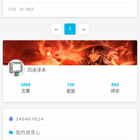
0
1427
‹‹
1
››
沉冰浮水
2869
159
892
文章
说说
评论
349467624
我的咸鱼心