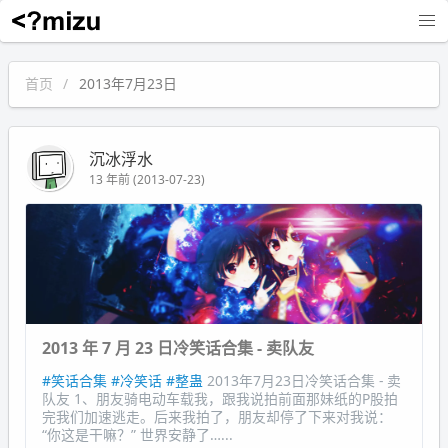
沉冰浮水
首页
2013年7月23日
沉冰浮水
13 年前 (2013-07-23)
2013 年 7 月 23 日冷笑话合集 - 卖队友
#笑话合集
#冷笑话
#整蛊
2013年7月23日冷笑话合集 - 卖
队友 1、朋友骑电动车载我，跟我说拍前面那妹纸的P股拍
完我们加速逃走。后来我拍了，朋友却停了下来对我说：
“你这是干嘛？” 世界安静了…...