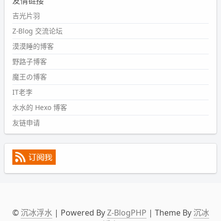
友情链接
#PubWord
又一个夏天过去了，所以今年也没买防水鞋套；
然后天凉了，为了应对踢被子买了睡袋，不知道 1.2 米会不
吉光片羽
会略窄。。
Z-Blog 交流论坛
wdssmq
漠漠睡的博客
2024-09-09 19:43:00
野路子博客
#PubWord
《五至七时的克莱奥》，2018 年 6 月加入列
表，21 年 11 月底发现 B 站上线了这部，直到前几天才看
魔王の博客
完，还是分两次看的。。接下来有五项是 2019 年的，都是
IT老李
电影 —— 略长的待办列表。。
水水的 Hexo 博客
友链申请
©
沉冰浮水
| Powered By
Z-BlogPHP
| Theme By
沉冰