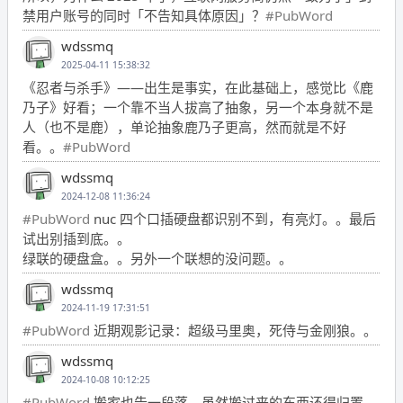
禁用户账号的同时「不告知具体原因」？
#PubWord
wdssmq
2025-04-11 15:38:32
《忍者与杀手》——出生是事实，在此基础上，感觉比《鹿
乃子》好看；一个靠不当人拔高了抽象，另一个本身就不是
人（也不是鹿），单论抽象鹿乃子更高，然而就是不好
看。。
#PubWord
wdssmq
2024-12-08 11:36:24
#PubWord
nuc 四个口插硬盘都识别不到，有亮灯。。最后
试出别插到底。。
绿联的硬盘盒。。另外一个联想的没问题。。
wdssmq
2024-11-19 17:31:51
#PubWord
近期观影记录：超级马里奥，死侍与金刚狼。。
wdssmq
2024-10-08 10:12:25
#PubWord
搬家也告一段落，虽然搬过来的东西还得归置，