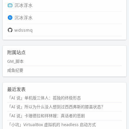
沉冰浮水
沉冰浮水
wdssmq
附属站点
GM_脚本
咸鱼纪要
最近发表
「AI 说」单机版三体人：孤独的终极形态
「AI 说」所以为什么没人想到过西西弗斯的膝盖状态？
「AI 说」卡珊德拉和祥林嫂：真话者的悲剧
「小坑」VirtualBox 虚拟机的 headless 启动方式