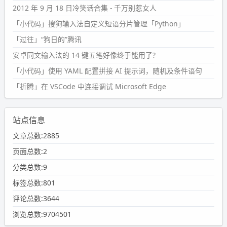
2012 年 9 月 18 日冷笑话合集 - 千万别惹女人
「小代码」搜狗输入法自定义短语分片管理「Python」
「过往」“狗日的”腾讯
安卓同文输入法的 14 键五笔好像终于能用了?
「小代码」使用 YAML 配置拼接 AI 提示词，随机及条件语句
「折腾」在 VSCode 中连接调试 Microsoft Edge
站点信息
文章总数:2885
页面总数:2
分类总数:9
标签总数:801
评论总数:3644
浏览总数:9704501