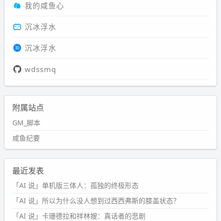
我的咸鱼心
沉冰浮水
沉冰浮水
wdssmq
附属站点
GM_脚本
咸鱼纪要
最近发表
「AI 说」单机版三体人：孤独的终极形态
「AI 说」所以为什么没人想到过西西弗斯的膝盖状态？
「AI 说」卡珊德拉和祥林嫂：真话者的悲剧