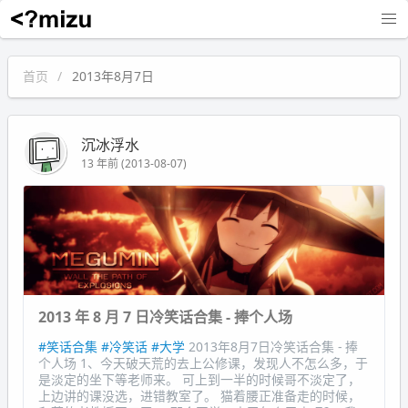
沉冰浮水
首页
2013年8月7日
沉冰浮水
13 年前 (2013-08-07)
2013 年 8 月 7 日冷笑话合集 - 捧个人场
#笑话合集
#冷笑话
#大学
2013年8月7日冷笑话合集 - 捧
个人场 1、今天破天荒的去上公修课，发现人不怎么多，于
是淡定的坐下等老师来。 可上到一半的时候哥不淡定了，
上边讲的课没选，进错教室了。 猫着腰正准备走的时候，