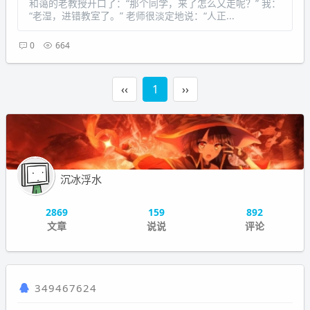
和蔼的老教授开口了：“那个同学，来了怎么又走呢？” 我：
“老湿，进错教室了。” 老师很淡定地说：“人正...
0
664
‹‹
1
››
沉冰浮水
2869
159
892
文章
说说
评论
349467624