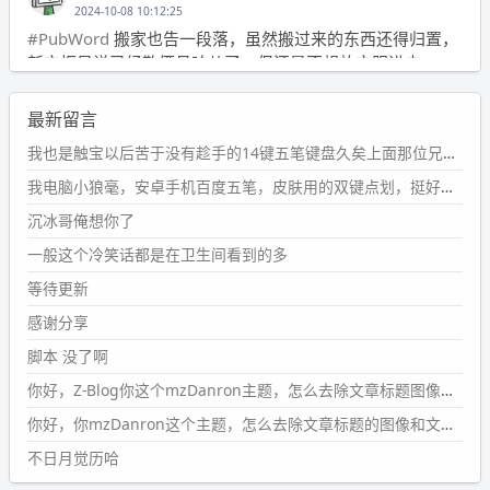
2024-10-08 10:12:25
#PubWord
搬家也告一段落，虽然搬过来的东西还得归置，
新衣柜虽说已经散俩月味儿了，但还是不想放衣服进去。
wdssmq
最新留言
2024-09-23 21:00:49
#PubWord
要不我每年汇总整理一次？？碎雨集_沉冰浮水_
我也是触宝以后苦于没有趁手的14键五笔键盘久矣上面那位兄台用的百度双键点划布局我也用过很久，那个皮肤做得很粗糙，个别键位的触发区域是错位的，快速打字时很容易出错，修改它的皮肤文件校正后勉强能用，但早年出的皮肤分辨率太低，实在谈不上美观。百度小米定制版的商店里有一个"小黑板"皮肤还不错(百度官方输入法商店里没有)，但那个风格我不喜欢这两天找到了一个叫"森林集"的公众号，开发了海量的皮肤，很多都有14键版本，付费但很便宜，几块钱，终于有自己满意的输入法了搜了一下，这个工作室还是百度的官方合作伙伴，不知道为什么14键作品都不在官方商店上架，难道是百度官方在刻意放弃14键？
第1页
https://www.
wdssmq.com/tag/%E7%A2%8E%E9%9
我电脑小狼毫，安卓手机百度五笔，皮肤用的双键点划，挺好的。
B
%A8%E9%9B%86/
沉冰哥俺想你了
wdssmq
一般这个冷笑话都是在卫生间看到的多
2024-09-23 20:58:40
#PubWord
所以，不带这条的话，2024 年目前只发了 13
等待更新
条嘟？？？？
感谢分享
wdssmq
脚本 没了啊
2024-09-15 10:32:07
你好，Z-Blog你这个mzDanron主题，怎么去除文章标题图像和文章摘要，仅显示标题，感谢回复！
#PubWord
VSCode 内 git 操作卡住的时候没办法主动取消
一直是个痛点，一般都是推送或拉取，今天连提交都卡
你好，你mzDanron这个主题，怎么去除文章标题的图像和文章摘要！仅显示标题，感谢回复解决！
了。。
不日月觉历哈
wdssmq