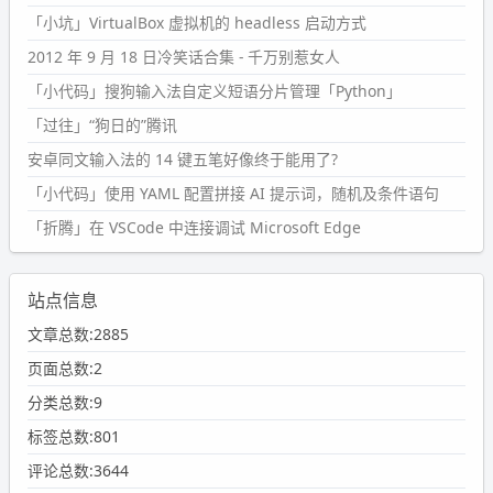
「小坑」VirtualBox 虚拟机的 headless 启动方式
2012 年 9 月 18 日冷笑话合集 - 千万别惹女人
「小代码」搜狗输入法自定义短语分片管理「Python」
「过往」“狗日的”腾讯
安卓同文输入法的 14 键五笔好像终于能用了?
「小代码」使用 YAML 配置拼接 AI 提示词，随机及条件语句
「折腾」在 VSCode 中连接调试 Microsoft Edge
站点信息
文章总数:2885
页面总数:2
分类总数:9
标签总数:801
评论总数:3644