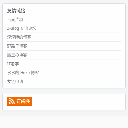
2024-09-11 08:45:43
友情链接
#PubWord
又一个夏天过去了，所以今年也没买防水鞋套；
然后天凉了，为了应对踢被子买了睡袋，不知道 1.2 米会不
吉光片羽
会略窄。。
Z-Blog 交流论坛
wdssmq
漠漠睡的博客
2024-09-09 19:43:00
野路子博客
#PubWord
《五至七时的克莱奥》，2018 年 6 月加入列
表，21 年 11 月底发现 B 站上线了这部，直到前几天才看
魔王の博客
完，还是分两次看的。。接下来有五项是 2019 年的，都是
IT老李
电影 —— 略长的待办列表。。
水水的 Hexo 博客
友链申请