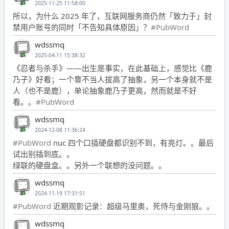
2025-11-25 11:58:00
所以，为什么 2025 年了，互联网服务商仍然「致力于」封
禁用户账号的同时「不告知具体原因」？
#PubWord
wdssmq
2025-04-11 15:38:32
《忍者与杀手》——出生是事实，在此基础上，感觉比《鹿
乃子》好看；一个靠不当人拔高了抽象，另一个本身就不是
人（也不是鹿），单论抽象鹿乃子更高，然而就是不好
看。。
#PubWord
wdssmq
2024-12-08 11:36:24
#PubWord
nuc 四个口插硬盘都识别不到，有亮灯。。最后
试出别插到底。。
绿联的硬盘盒。。另外一个联想的没问题。。
wdssmq
2024-11-19 17:31:51
#PubWord
近期观影记录：超级马里奥，死侍与金刚狼。。
wdssmq