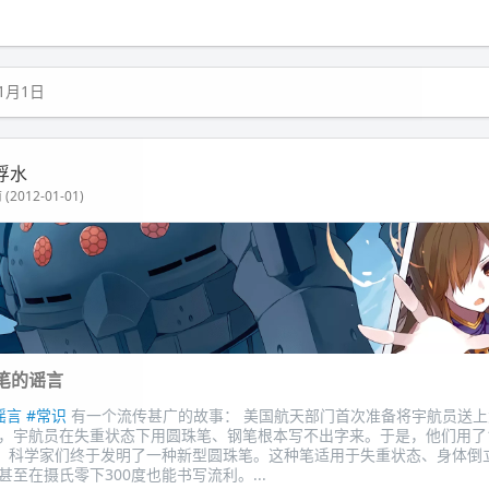
年1月1日
浮水
(2012-01-01)
笔的谣言
谣言
#常识
有一个流传甚广的故事： 美国航天部门首次准备将宇航员送
，宇航员在失重状态下用圆珠笔、钢笔根本写不出字来。于是，他们用了
圆，科学家们终于发明了一种新型圆珠笔。这种笔适用于失重状态、身体倒
至在摄氏零下300度也能书写流利。...