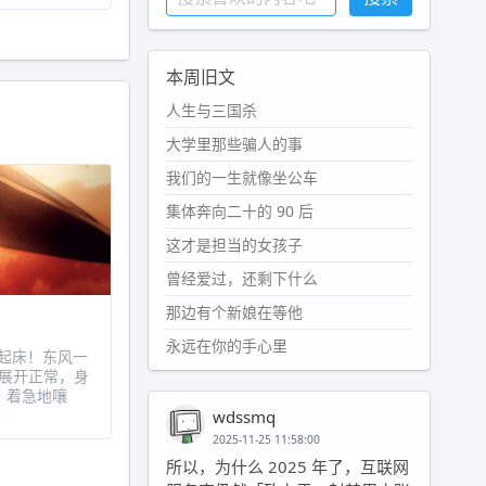
本周旧文
人生与三国杀
大学里那些骗人的事
我们的一生就像坐公车
集体奔向二十的 90 后
这才是担当的女孩子
曾经爱过，还剩下什么
那边有个新娘在等他
永远在你的手心里
…1 起床！东风一
展开正常，身
，着急地嚷
wdssmq
2025-11-25 11:58:00
所以，为什么 2025 年了，互联网