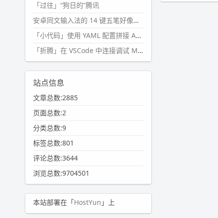
「过往」“狗日的”腾讯
安卓同文输入法的 14 键五笔好像终于能用了?
「小代码」使用 YAML 配置拼接 AI 提示词，随机及条件语句
「折腾」在 VSCode 中连接调试 Microsoft Edge
站点信息
文章总数:2885
页面总数:2
分类总数:9
标签总数:801
评论总数:3644
浏览总数:9704501
本站部署在「
HostYun
」上