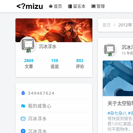
首页
留言本
管理
沉冰浮水
首页
2012
沉冰浮水
沉冰
15 年前 
2869
159
892
文章
说说
评论
349467624
关于太空铅
我的咸鱼心
#杂七杂八
#
沉冰浮水
很快接到报告
费120亿美
何平面物体，甚
沉冰浮水