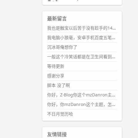
2024-11-19 17:31:51
#PubWord
近期观影记录：超级
最新留言
马里奥，死侍与金刚狼。。
我也是触宝以后苦于没有趁手的14键五笔键盘久矣上面那位兄台用的百度双键点划布局我也用过很久，那个皮肤做得很粗糙，个别键位的触发区域是错位的，快速打字时很容易出错，修改它的皮肤文件校正后勉强能用，但早年出的皮肤分辨率太低，实在谈不上美观。百度小米定制版的商店里有一个"小黑板"皮肤还不错(百度官方输入法商店里没有)，但那个风格我不喜欢这两天找到了一个叫"森林集"的公众号，开发了海量的皮肤，很多都有14键版本，付费但很便宜，几块钱，终于有自己满意的输入法了搜了一下，这个工作室还是百度的官方合作伙伴，不知道为什么14键作品都不在官方商店上架，难道是百度官方在刻意放弃14键？
wdssmq
2024-10-08 10:12:25
我电脑小狼毫，安卓手机百度五笔，皮肤用的双键点划，挺好的。
#PubWord
搬家也告一段落，虽
沉冰哥俺想你了
然搬过来的东西还得归置，新衣柜
虽说已经散俩月味儿了，但还是不
一般这个冷笑话都是在卫生间看到的多
想放衣服进去。
等待更新
wdssmq
感谢分享
2024-09-23 21:00:49
脚本 没了啊
#PubWord
要不我每年汇总整理
一次？？碎雨集_沉冰浮水_第1页
你好，Z-Blog你这个mzDanron主题，怎么去除文章标题图像和文章摘要，仅显示标题，感谢回复！
https://www.
wdssmq.com/ta
你好，你mzDanron这个主题，怎么去除文章标题的图像和文章摘要！仅显示标题，感谢回复解决！
g/%E7%A2%8E%E9%9B
%A8%E
不日月觉历哈
9%9B%86/
wdssmq
2024-09-23 20:58:40
友情链接