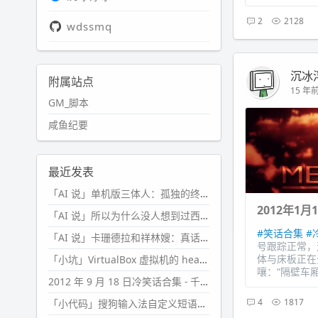
2
2128
wdssmq
沉冰
附属站点
15 年前 
GM_脚本
咸鱼纪要
最近发表
「AI 说」单机版三体人：孤独的终极形态
2012年1
「AI 说」所以为什么没人想到过西西弗斯的膝盖状态？
#笑话合集
#
「AI 说」卡珊德拉和祥林嫂：真话者的悲剧
号跟踪正常，
体与床板正在
「小坑」VirtualBox 虚拟机的 headless 启动方式
嚷：“隔壁车厢
2012 年 9 月 18 日冷笑话合集 - 千万别惹女人
4
1817
「小代码」搜狗输入法自定义短语分片管理「Python」