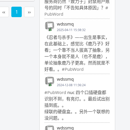
服务商仍然「致力于」封禁用户账
号的同时「不告知具体原因」？
#
‹‹
1
››
PubWord
wdssmq
2025-04-11 15:38:32
《忍者与杀手》——出生是事实，
在此基础上，感觉比《鹿乃子》好
看；一个靠不当人拔高了抽象，另
一个本身就不是人（也不是鹿），
单论抽象鹿乃子更高，然而就是不
好看。。
#PubWord
wdssmq
2024-12-08 11:36:24
#PubWord
nuc 四个口插硬盘都
识别不到，有亮灯。。最后试出别
插到底。。
绿联的硬盘盒。。另外一个联想的
没问题。。
wdssmq