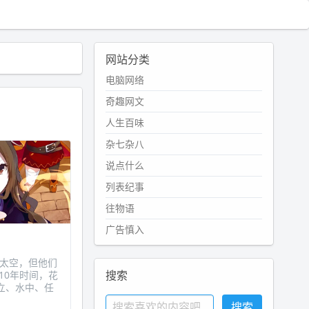
网站分类
电脑网络
奇趣网文
人生百味
杂七杂八
说点什么
列表纪事
往物语
广告慎入
上太空，但他们
搜索
10年时间，花
立、水中、任