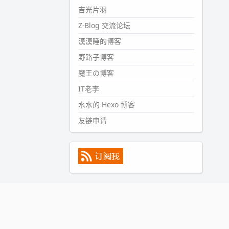
#PubWord
所以，不带这条的
吉光片羽
话，2024 年目前只发了 13 条
Z-Blog 交流论坛
嘟？？？？
漠漠睡的博客
wdssmq
2024-09-15 10:32:07
野路子博客
#PubWord
VSCode 内 git 操作卡
魔王の博客
住的时候没办法主动取消一直是个
IT老李
痛点，一般都是推送或拉取，今天
连提交都卡了。。
水水的 Hexo 博客
wdssmq
友链申请
2024-09-11 08:45:43
#PubWord
又一个夏天过去了，
所以今年也没买防水鞋套；然后天
凉了，为了应对踢被子买了睡袋，
不知道 1.2 米会不会略窄。。
wdssmq
2024-09-09 19:43:00
#PubWord
《五至七时的克莱
奥》，2018 年 6 月加入列表，21