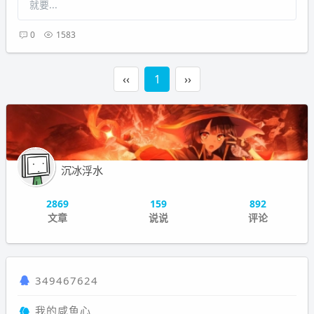
就要...
0
1583
‹‹
1
››
沉冰浮水
2869
159
892
文章
说说
评论
349467624
我的咸鱼心