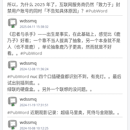
所以，为什么 2025 年了，互联网服务商仍然「致力于」封
禁用户账号的同时「不告知具体原因」？
#PubWord
wdssmq
2025-04-11 15:38:32
《忍者与杀手》——出生是事实，在此基础上，感觉比《鹿
乃子》好看；一个靠不当人拔高了抽象，另一个本身就不是
人（也不是鹿），单论抽象鹿乃子更高，然而就是不好
看。。
#PubWord
wdssmq
2024-12-08 11:36:24
#PubWord
nuc 四个口插硬盘都识别不到，有亮灯。。最后
试出别插到底。。
绿联的硬盘盒。。另外一个联想的没问题。。
wdssmq
2024-11-19 17:31:51
#PubWord
近期观影记录：超级马里奥，死侍与金刚狼。。
wdssmq
2024-10-08 10:12:25