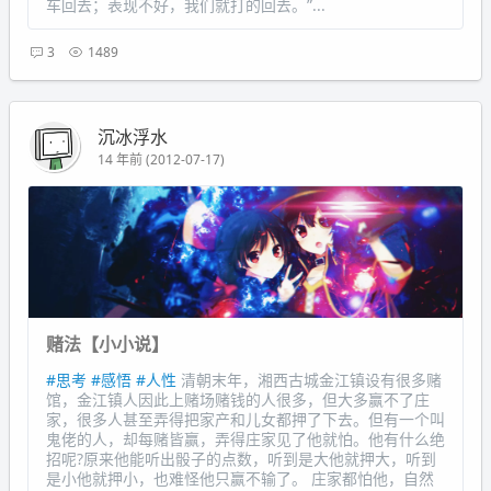
车回去；表现不好，我们就打的回去。”...
3
1489
沉冰浮水
14 年前 (2012-07-17)
赌法【小小说】
#思考
#感悟
#人性
清朝末年，湘西古城金江镇设有很多赌
馆，金江镇人因此上赌场赌钱的人很多，但大多赢不了庄
家，很多人甚至弄得把家产和儿女都押了下去。但有一个叫
鬼佬的人，却每赌皆赢，弄得庄家见了他就怕。他有什么绝
招呢?原来他能听出骰子的点数，听到是大他就押大，听到
是小他就押小，也难怪他只赢不输了。 庄家都怕他，自然