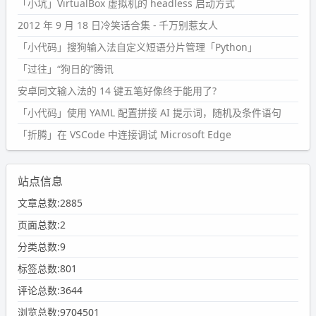
「小坑」VirtualBox 虚拟机的 headless 启动方式
2012 年 9 月 18 日冷笑话合集 - 千万别惹女人
「小代码」搜狗输入法自定义短语分片管理「Python」
「过往」“狗日的”腾讯
安卓同文输入法的 14 键五笔好像终于能用了?
「小代码」使用 YAML 配置拼接 AI 提示词，随机及条件语句
「折腾」在 VSCode 中连接调试 Microsoft Edge
站点信息
文章总数:2885
页面总数:2
分类总数:9
标签总数:801
评论总数:3644
浏览总数:9704501