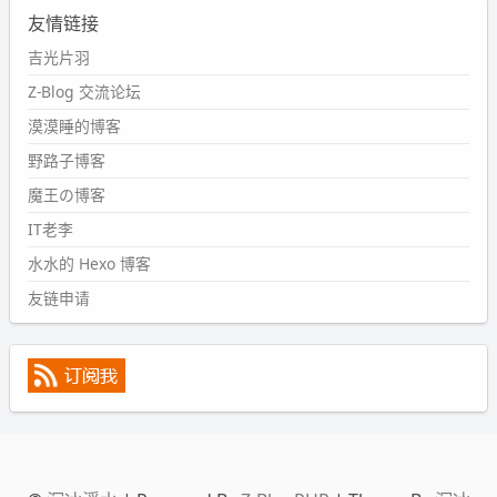
友情链接
#PubWord
又一个夏天过去了，所以今年也没买防水鞋套；
然后天凉了，为了应对踢被子买了睡袋，不知道 1.2 米会不
吉光片羽
会略窄。。
Z-Blog 交流论坛
wdssmq
漠漠睡的博客
2024-09-09 19:43:00
野路子博客
#PubWord
《五至七时的克莱奥》，2018 年 6 月加入列
表，21 年 11 月底发现 B 站上线了这部，直到前几天才看
魔王の博客
完，还是分两次看的。。接下来有五项是 2019 年的，都是
IT老李
电影 —— 略长的待办列表。。
水水的 Hexo 博客
友链申请