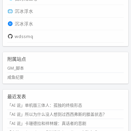
沉冰浮水
沉冰浮水
wdssmq
附属站点
GM_脚本
咸鱼纪要
最近发表
「AI 说」单机版三体人：孤独的终极形态
「AI 说」所以为什么没人想到过西西弗斯的膝盖状态？
「AI 说」卡珊德拉和祥林嫂：真话者的悲剧