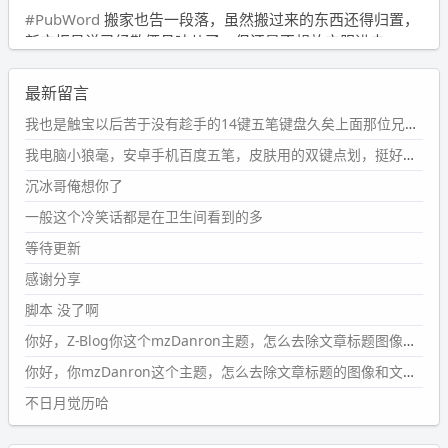
#PubWord
搬家也告一段落，虽然搬过来的东西还得归置，
新衣柜虽说已经散俩月味儿了，但还是不想放衣服进去。
wdssmq
最新留言
2024-09-23 21:00:49
#PubWord
要不我每年汇总整理一次？？碎雨集_沉冰浮水_
我也是触宝以后苦于没有趁手的14键五笔键盘久矣上面那位兄台用的百度双键点划布局我也用过很久，那个皮肤做得很粗糙，个别键位的触发区域是错位的，快速打字时很容易出错，修改它的皮肤文件校正后勉强能用，但早年出的皮肤分辨率太低，实在谈不上美观。百度小米定制版的商店里有一个"小黑板"皮肤还不错(百度官方输入法商店里没有)，但那个风格我不喜欢这两天找到了一个叫"森林集"的公众号，开发了海量的皮肤，很多都有14键版本，付费但很便宜，几块钱，终于有自己满意的输入法了搜了一下，这个工作室还是百度的官方合作伙伴，不知道为什么14键作品都不在官方商店上架，难道是百度官方在刻意放弃14键？
第1页
https://www.
wdssmq.com/tag/%E7%A2%8E%E9%9
我电脑小狼毫，安卓手机百度五笔，皮肤用的双键点划，挺好的。
B
%A8%E9%9B%86/
沉冰哥俺想你了
wdssmq
一般这个冷笑话都是在卫生间看到的多
2024-09-23 20:58:40
#PubWord
所以，不带这条的话，2024 年目前只发了 13
等待更新
条嘟？？？？
感谢分享
wdssmq
脚本 没了啊
2024-09-15 10:32:07
你好，Z-Blog你这个mzDanron主题，怎么去除文章标题图像和文章摘要，仅显示标题，感谢回复！
#PubWord
VSCode 内 git 操作卡住的时候没办法主动取消
一直是个痛点，一般都是推送或拉取，今天连提交都卡
你好，你mzDanron这个主题，怎么去除文章标题的图像和文章摘要！仅显示标题，感谢回复解决！
了。。
不日月觉历哈
wdssmq
2024-09-11 08:45:43