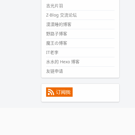
#PubWord
所以，不带这条的
吉光片羽
话，2024 年目前只发了 13 条
Z-Blog 交流论坛
嘟？？？？
漠漠睡的博客
wdssmq
2024-09-15 10:32:07
野路子博客
#PubWord
VSCode 内 git 操作卡
魔王の博客
住的时候没办法主动取消一直是个
IT老李
痛点，一般都是推送或拉取，今天
连提交都卡了。。
水水的 Hexo 博客
wdssmq
友链申请
2024-09-11 08:45:43
#PubWord
又一个夏天过去了，
所以今年也没买防水鞋套；然后天
凉了，为了应对踢被子买了睡袋，
不知道 1.2 米会不会略窄。。
wdssmq
2024-09-09 19:43:00
#PubWord
《五至七时的克莱
奥》，2018 年 6 月加入列表，21