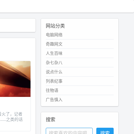
网站分类
电脑网络
奇趣网文
人生百味
杂七杂八
说点什么
列表纪事
往物语
广告慎入
家着火了，记者
搜索
……之类的话