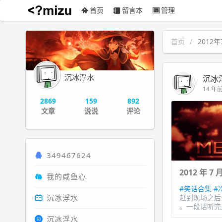
首页
留言本
管理
沉冰浮水
首页
2012年
沉冰浮水
沉冰
14 年前 
2869
159
892
文章
说说
评论
349467624
2012 年 7
我的咸鱼心
#笑话合集
#
沉冰浮水
赶到现场之后
。一段话听完
沉冰浮水