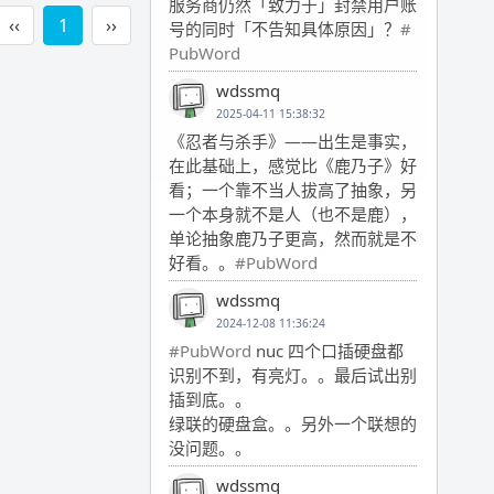
服务商仍然「致力于」封禁用户账
‹‹
1
››
号的同时「不告知具体原因」？
#
PubWord
wdssmq
2025-04-11 15:38:32
《忍者与杀手》——出生是事实，
在此基础上，感觉比《鹿乃子》好
看；一个靠不当人拔高了抽象，另
一个本身就不是人（也不是鹿），
单论抽象鹿乃子更高，然而就是不
好看。。
#PubWord
wdssmq
2024-12-08 11:36:24
#PubWord
nuc 四个口插硬盘都
识别不到，有亮灯。。最后试出别
插到底。。
绿联的硬盘盒。。另外一个联想的
没问题。。
wdssmq