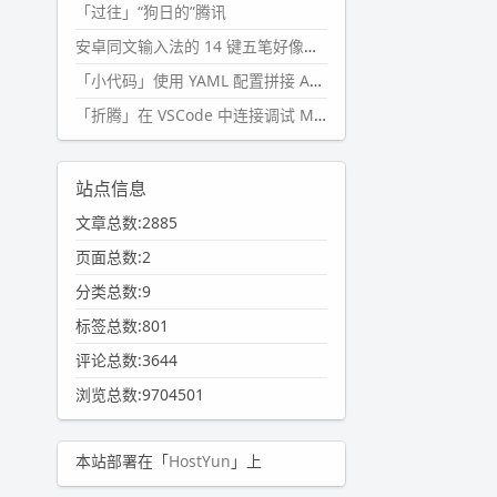
「过往」“狗日的”腾讯
安卓同文输入法的 14 键五笔好像终于能用了?
「小代码」使用 YAML 配置拼接 AI 提示词，随机及条件语句
「折腾」在 VSCode 中连接调试 Microsoft Edge
站点信息
文章总数:2885
页面总数:2
分类总数:9
标签总数:801
评论总数:3644
浏览总数:9704501
本站部署在「
HostYun
」上