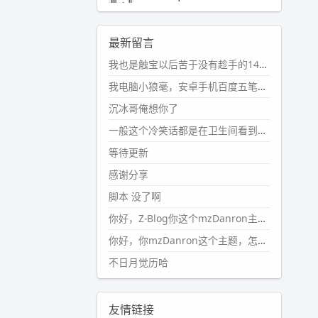
2024-11-19 17:31:51
#PubWord
近期观影记录：超级
最新留言
马里奥，死侍与金刚狼。。
我也是触宝以后苦于没有趁手的14键五笔键盘久矣上面那位兄台用的百度双键点划布局我也用过很久，那个皮肤做得很粗糙，个别键位的触发区域是错位的，快速打字时很容易出错，修改它的皮肤文件校正后勉强能用，但早年出的皮肤分辨率太低，实在谈不上美观。百度小米定制版的商店里有一个"小黑板"皮肤还不错(百度官方输入法商店里没有)，但那个风格我不喜欢这两天找到了一个叫"森林集"的公众号，开发了海量的皮肤，很多都有14键版本，付费但很便宜，几块钱，终于有自己满意的输入法了搜了一下，这个工作室还是百度的官方合作伙伴，不知道为什么14键作品都不在官方商店上架，难道是百度官方在刻意放弃14键？
wdssmq
2024-10-08 10:12:25
我电脑小狼毫，安卓手机百度五笔，皮肤用的双键点划，挺好的。
#PubWord
搬家也告一段落，虽
沉冰哥俺想你了
然搬过来的东西还得归置，新衣柜
虽说已经散俩月味儿了，但还是不
一般这个冷笑话都是在卫生间看到的多
想放衣服进去。
等待更新
wdssmq
感谢分享
2024-09-23 21:00:49
脚本 没了啊
#PubWord
要不我每年汇总整理
一次？？碎雨集_沉冰浮水_第1页
你好，Z-Blog你这个mzDanron主题，怎么去除文章标题图像和文章摘要，仅显示标题，感谢回复！
https://www.
wdssmq.com/ta
你好，你mzDanron这个主题，怎么去除文章标题的图像和文章摘要！仅显示标题，感谢回复解决！
g/%E7%A2%8E%E9%9B
%A8%E
不日月觉历哈
9%9B%86/
wdssmq
2024-09-23 20:58:40
友情链接