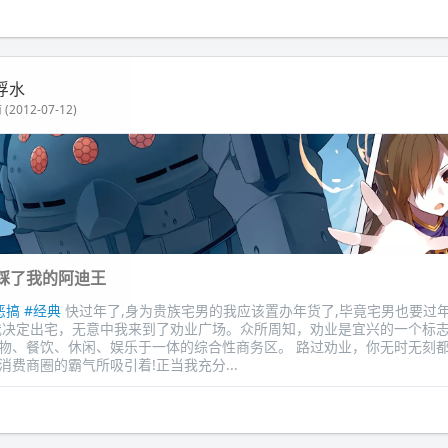
浮水
(2012-07-12)
踩了我的阿迪王
恶搞
#经典
快过年了,身为贵族宅男的我应该置办年货了,毕竟宅男也要过年
我决定出宅，无意中我来到了劝业广场。众所周知，劝业是宜兴的一个标
物、餐饮、休闲、娱乐于一体的综合性商务区。 路过劝业，你无时无刻
消费商圈的霸气所吸引着!正当我充分...