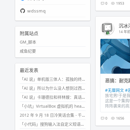
0
1953
wdssmq
沉冰
14 年前 
附属站点
GM_脚本
咸鱼纪要
最近发表
「AI 说」单机版三体人：孤独的终极形态
恶搞：耐克
「AI 说」所以为什么没人想到过西西弗斯的膝盖状态？
#无厘网文
#
族宅男!于是
「AI 说」卡珊德拉和祥林嫂：真话者的悲剧
这是一个集购
阵阵袭来的高
「小坑」VirtualBox 虚拟机的 headless 启动方式
2012 年 9 月 18 日冷笑话合集 - 千万别惹女人
0
1656
「小代码」搜狗输入法自定义短语分片管理「Python」