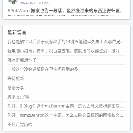
2024-10-08 10:12:25
#PubWord
搬家也告一段落，虽然搬过来的东西还得归置，
新衣柜虽说已经散俩月味儿了，但还是不想放衣服进去。
wdssmq
最新留言
2024-09-23 21:00:49
#PubWord
要不我每年汇总整理一次？？碎雨集_沉冰浮水_
我也是触宝以后苦于没有趁手的14键五笔键盘久矣上面那位兄台用的百度双键点划布局我也用过很久，那个皮肤做得很粗糙，个别键位的触发区域是错位的，快速打字时很容易出错，修改它的皮肤文件校正后勉强能用，但早年出的皮肤分辨率太低，实在谈不上美观。百度小米定制版的商店里有一个"小黑板"皮肤还不错(百度官方输入法商店里没有)，但那个风格我不喜欢这两天找到了一个叫"森林集"的公众号，开发了海量的皮肤，很多都有14键版本，付费但很便宜，几块钱，终于有自己满意的输入法了搜了一下，这个工作室还是百度的官方合作伙伴，不知道为什么14键作品都不在官方商店上架，难道是百度官方在刻意放弃14键？
第1页
https://www.
wdssmq.com/tag/%E7%A2%8E%E9%9
我电脑小狼毫，安卓手机百度五笔，皮肤用的双键点划，挺好的。
B
%A8%E9%9B%86/
沉冰哥俺想你了
wdssmq
一般这个冷笑话都是在卫生间看到的多
2024-09-23 20:58:40
#PubWord
所以，不带这条的话，2024 年目前只发了 13
等待更新
条嘟？？？？
感谢分享
wdssmq
脚本 没了啊
2024-09-15 10:32:07
你好，Z-Blog你这个mzDanron主题，怎么去除文章标题图像和文章摘要，仅显示标题，感谢回复！
#PubWord
VSCode 内 git 操作卡住的时候没办法主动取消
一直是个痛点，一般都是推送或拉取，今天连提交都卡
你好，你mzDanron这个主题，怎么去除文章标题的图像和文章摘要！仅显示标题，感谢回复解决！
了。。
不日月觉历哈
wdssmq