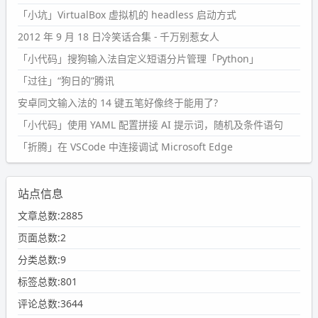
「小坑」VirtualBox 虚拟机的 headless 启动方式
2012 年 9 月 18 日冷笑话合集 - 千万别惹女人
「小代码」搜狗输入法自定义短语分片管理「Python」
「过往」“狗日的”腾讯
安卓同文输入法的 14 键五笔好像终于能用了?
「小代码」使用 YAML 配置拼接 AI 提示词，随机及条件语句
「折腾」在 VSCode 中连接调试 Microsoft Edge
站点信息
文章总数:2885
页面总数:2
分类总数:9
标签总数:801
评论总数:3644