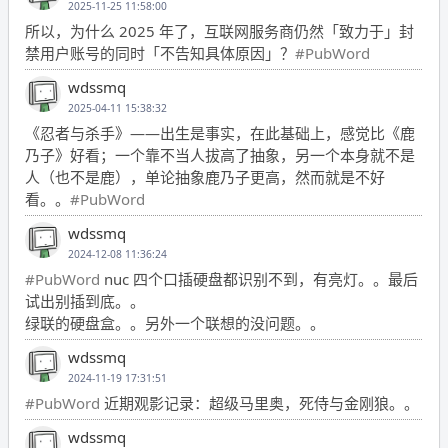
2025-11-25 11:58:00
所以，为什么 2025 年了，互联网服务商仍然「致力于」封
禁用户账号的同时「不告知具体原因」？
#PubWord
wdssmq
2025-04-11 15:38:32
《忍者与杀手》——出生是事实，在此基础上，感觉比《鹿
乃子》好看；一个靠不当人拔高了抽象，另一个本身就不是
人（也不是鹿），单论抽象鹿乃子更高，然而就是不好
看。。
#PubWord
wdssmq
2024-12-08 11:36:24
#PubWord
nuc 四个口插硬盘都识别不到，有亮灯。。最后
试出别插到底。。
绿联的硬盘盒。。另外一个联想的没问题。。
wdssmq
2024-11-19 17:31:51
#PubWord
近期观影记录：超级马里奥，死侍与金刚狼。。
wdssmq