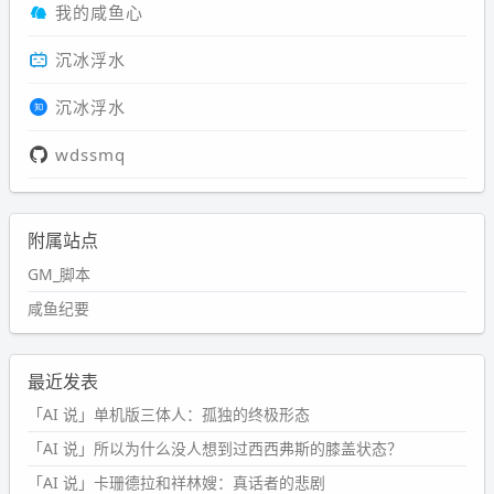
我的咸鱼心
沉冰浮水
沉冰浮水
wdssmq
附属站点
GM_脚本
咸鱼纪要
最近发表
「AI 说」单机版三体人：孤独的终极形态
「AI 说」所以为什么没人想到过西西弗斯的膝盖状态？
「AI 说」卡珊德拉和祥林嫂：真话者的悲剧