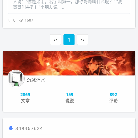
人说：“你是弟弟，名字叫第一，那你哥哥叫什么呢？” “我
哥哥叫并列！”小朋友说。...
0
1607
‹‹
1
››
沉冰浮水
2869
159
892
文章
说说
评论
349467624