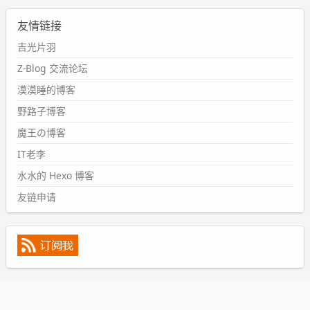
2024-09-11 08:45:43
友情链接
#PubWord
又一个夏天过去了，所以今年也没买防水鞋套；
然后天凉了，为了应对踢被子买了睡袋，不知道 1.2 米会不
吉光片羽
会略窄。。
Z-Blog 交流论坛
wdssmq
漠漠睡的博客
2024-09-09 19:43:00
野路子博客
#PubWord
《五至七时的克莱奥》，2018 年 6 月加入列
表，21 年 11 月底发现 B 站上线了这部，直到前几天才看
魔王の博客
完，还是分两次看的。。接下来有五项是 2019 年的，都是
IT老李
电影 —— 略长的待办列表。。
水水的 Hexo 博客
友链申请