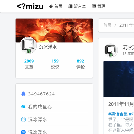
首页
留言本
管理
沉冰浮水
首页
2011年
沉冰浮水
沉冰
15 年前 
2869
159
892
文章
说说
评论
349467624
2011年11
我的咸鱼心
#笑话合集
#
沉冰浮水
世了。” “
巷子里，每人
在这群人中间
沉冰浮水