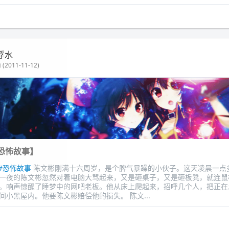
浮水
(2011-11-12)
恐怖故事】
#恐怖故事
陈文彬刚满十六周岁，是个脾气暴躁的小伙子。这天凌晨一点
一夜的陈文彬忽然对着电脑大骂起来，又是砸桌子，又是砸板凳，就连鼠
。响声惊醒了睡梦中的网吧老板。他从床上爬起来，招呼几个人，把正在
间小黑屋内。他要陈文彬赔偿他的损失。 陈文...