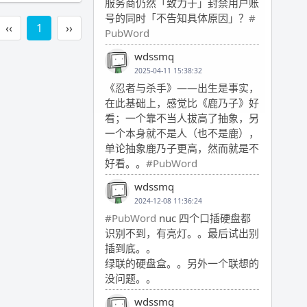
服务商仍然「致力于」封禁用户账
号的同时「不告知具体原因」？
#
‹‹
1
››
PubWord
wdssmq
2025-04-11 15:38:32
《忍者与杀手》——出生是事实，
在此基础上，感觉比《鹿乃子》好
看；一个靠不当人拔高了抽象，另
一个本身就不是人（也不是鹿），
单论抽象鹿乃子更高，然而就是不
好看。。
#PubWord
wdssmq
2024-12-08 11:36:24
#PubWord
nuc 四个口插硬盘都
识别不到，有亮灯。。最后试出别
插到底。。
绿联的硬盘盒。。另外一个联想的
没问题。。
wdssmq