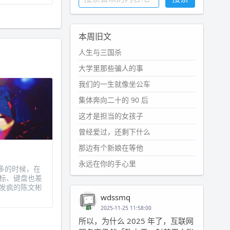
本周旧文
人生与三国杀
大学里那些骗人的事
我们的一生就像坐公车
集体奔向二十的 90 后
这才是担当的女孩子
曾经爱过，还剩下什么
那边有个新娘在等他
永远在你的手心里
多的时候，在
标、键盘也差
发疯的陈文彬
wdssmq
2025-11-25 11:58:00
所以，为什么 2025 年了，互联网