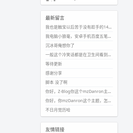
2024-11-19 17:31:51
#PubWord
近期观影记录：超级
最新留言
马里奥，死侍与金刚狼。。
我也是触宝以后苦于没有趁手的14键五笔键盘久矣上面那位兄台用的百度双键点划布局我也用过很久，那个皮肤做得很粗糙，个别键位的触发区域是错位的，快速打字时很容易出错，修改它的皮肤文件校正后勉强能用，但早年出的皮肤分辨率太低，实在谈不上美观。百度小米定制版的商店里有一个"小黑板"皮肤还不错(百度官方输入法商店里没有)，但那个风格我不喜欢这两天找到了一个叫"森林集"的公众号，开发了海量的皮肤，很多都有14键版本，付费但很便宜，几块钱，终于有自己满意的输入法了搜了一下，这个工作室还是百度的官方合作伙伴，不知道为什么14键作品都不在官方商店上架，难道是百度官方在刻意放弃14键？
wdssmq
2024-10-08 10:12:25
我电脑小狼毫，安卓手机百度五笔，皮肤用的双键点划，挺好的。
#PubWord
搬家也告一段落，虽
沉冰哥俺想你了
然搬过来的东西还得归置，新衣柜
虽说已经散俩月味儿了，但还是不
一般这个冷笑话都是在卫生间看到的多
想放衣服进去。
等待更新
wdssmq
感谢分享
2024-09-23 21:00:49
脚本 没了啊
#PubWord
要不我每年汇总整理
一次？？碎雨集_沉冰浮水_第1页
你好，Z-Blog你这个mzDanron主题，怎么去除文章标题图像和文章摘要，仅显示标题，感谢回复！
https://www.
wdssmq.com/ta
你好，你mzDanron这个主题，怎么去除文章标题的图像和文章摘要！仅显示标题，感谢回复解决！
g/%E7%A2%8E%E9%9B
%A8%E
不日月觉历哈
9%9B%86/
wdssmq
2024-09-23 20:58:40
友情链接