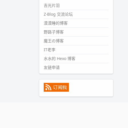
#PubWord
所以，不带这条的
吉光片羽
话，2024 年目前只发了 13 条
Z-Blog 交流论坛
嘟？？？？
漠漠睡的博客
wdssmq
2024-09-15 10:32:07
野路子博客
#PubWord
VSCode 内 git 操作卡
魔王の博客
住的时候没办法主动取消一直是个
IT老李
痛点，一般都是推送或拉取，今天
连提交都卡了。。
水水的 Hexo 博客
wdssmq
友链申请
2024-09-11 08:45:43
#PubWord
又一个夏天过去了，
所以今年也没买防水鞋套；然后天
凉了，为了应对踢被子买了睡袋，
不知道 1.2 米会不会略窄。。
wdssmq
2024-09-09 19:43:00
#PubWord
《五至七时的克莱
奥》，2018 年 6 月加入列表，21