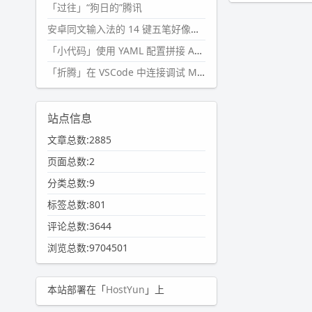
「过往」“狗日的”腾讯
安卓同文输入法的 14 键五笔好像终于能用了?
「小代码」使用 YAML 配置拼接 AI 提示词，随机及条件语句
「折腾」在 VSCode 中连接调试 Microsoft Edge
站点信息
文章总数:2885
页面总数:2
分类总数:9
标签总数:801
评论总数:3644
浏览总数:9704501
本站部署在「
HostYun
」上