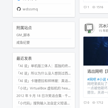
1
1516
wdssmq
沉冰
附属站点
15 年前 
GM_脚本
咸鱼纪要
最近发表
「AI 说」单机版三体人：孤独的终极形态
逃出网吧【
「AI 说」所以为什么没人想到过西西弗斯的膝盖状态？
#网吧
#小说
「AI 说」卡珊德拉和祥林嫂：真话者的悲剧
网吧里疯玩了
一点被他砸坏
「小坑」VirtualBox 虚拟机的 headless 启动方式
摁住，关进一
2012 年 9 月 18 日冷笑话合集 - 千万别惹女人
0
1712
「小代码」搜狗输入法自定义短语分片管理「Python」