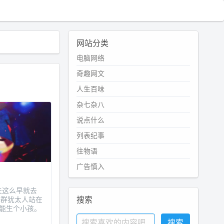
网站分类
电脑网络
奇趣网文
人生百味
杂七杂八
说点什么
列表纪事
往物语
广告慎入
丈夫这么早就去
搜索
一群犹太人站在
能生个小孩。