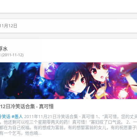
11月12日
浮水
(2011-11-12)
月12日冷笑话合集 - 真可惜
冷笑话
#愚人
2011年11月21日冷笑话合集 - 真可惜 1、“真可惜，您的
是啊，他还剩可以吃三个星期零两天的药！真可惜！”寡妇叹了口气说。 2、
都在为自己祝福。有的想成为富翁，有的想娶富翁的女儿，有的祝愿妻子
有一个乞丐，他也喃...