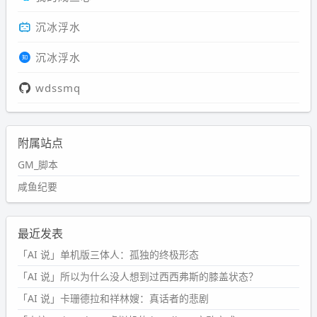
沉冰浮水
沉冰浮水
wdssmq
附属站点
GM_脚本
咸鱼纪要
最近发表
「AI 说」单机版三体人：孤独的终极形态
「AI 说」所以为什么没人想到过西西弗斯的膝盖状态？
「AI 说」卡珊德拉和祥林嫂：真话者的悲剧