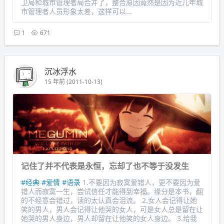
卫局和城市管理者局合并了，整合原因竟然是因为近几年城
市管理者人员形象太差，这样可以...
1
671
沉冰浮水
15 年前 (2011-10-13)
记住了并不代表是永恒，忘却了也不等于没发生
#经典
#爱情
#语录
1.不要因为寂寞爱错人，更不要因为爱
错人而寂寞一生，尝试信任才能得到幸福。缘分是本书，翻
的不经意会错过，读的太认真会泪流。 2.女人会记得让她
笑的男人，男人会记得让他哭的女人，可是女人总是留在让
她哭的男人身边，男人却留在让他笑的女人身边。 3.给我