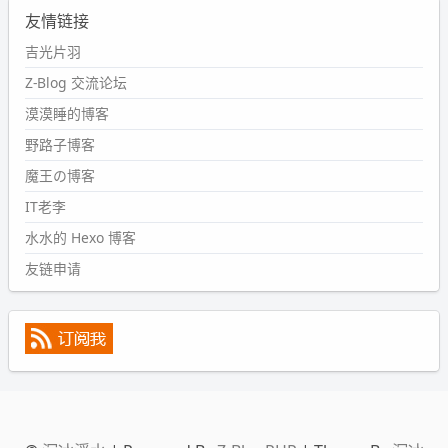
友情链接
#PubWord
又一个夏天过去了，所以今年也没买防水鞋套；
然后天凉了，为了应对踢被子买了睡袋，不知道 1.2 米会不
吉光片羽
会略窄。。
Z-Blog 交流论坛
wdssmq
漠漠睡的博客
2024-09-09 19:43:00
野路子博客
#PubWord
《五至七时的克莱奥》，2018 年 6 月加入列
表，21 年 11 月底发现 B 站上线了这部，直到前几天才看
魔王の博客
完，还是分两次看的。。接下来有五项是 2019 年的，都是
IT老李
电影 —— 略长的待办列表。。
水水的 Hexo 博客
友链申请