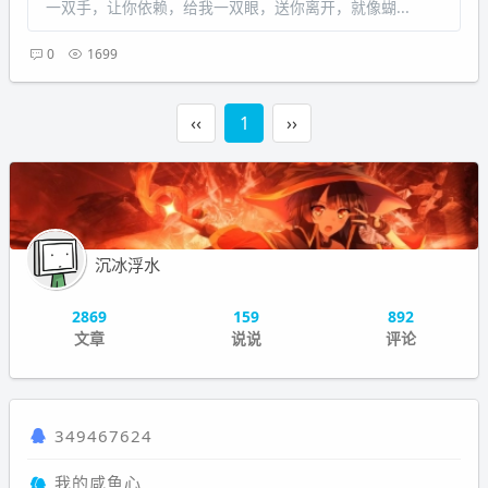
一双手，让你依赖，给我一双眼，送你离开，就像蝴...
0
1699
‹‹
1
››
沉冰浮水
2869
159
892
文章
说说
评论
349467624
我的咸鱼心