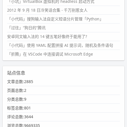
「小坑」VirtualBox 虚拟机的 headless 启动方式
2012 年 9 月 18 日冷笑话合集 - 千万别惹女人
「小代码」搜狗输入法自定义短语分片管理「Python」
「过往」“狗日的”腾讯
安卓同文输入法的 14 键五笔好像终于能用了?
「小代码」使用 YAML 配置拼接 AI 提示词，随机及条件语句
「折腾」在 VSCode 中连接调试 Microsoft Edge
站点信息
文章总数:2885
页面总数:2
分类总数:9
标签总数:801
评论总数:3644
浏览总数:9669335