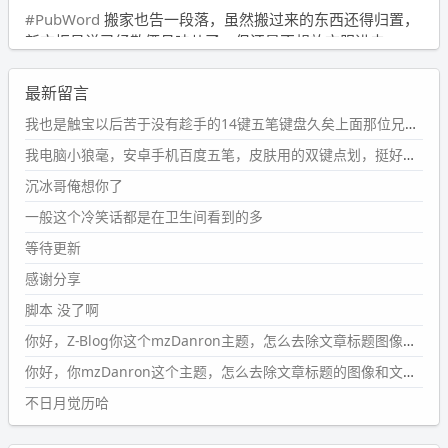
#PubWord
搬家也告一段落，虽然搬过来的东西还得归置，
新衣柜虽说已经散俩月味儿了，但还是不想放衣服进去。
wdssmq
最新留言
2024-09-23 21:00:49
#PubWord
要不我每年汇总整理一次？？碎雨集_沉冰浮水_
我也是触宝以后苦于没有趁手的14键五笔键盘久矣上面那位兄台用的百度双键点划布局我也用过很久，那个皮肤做得很粗糙，个别键位的触发区域是错位的，快速打字时很容易出错，修改它的皮肤文件校正后勉强能用，但早年出的皮肤分辨率太低，实在谈不上美观。百度小米定制版的商店里有一个"小黑板"皮肤还不错(百度官方输入法商店里没有)，但那个风格我不喜欢这两天找到了一个叫"森林集"的公众号，开发了海量的皮肤，很多都有14键版本，付费但很便宜，几块钱，终于有自己满意的输入法了搜了一下，这个工作室还是百度的官方合作伙伴，不知道为什么14键作品都不在官方商店上架，难道是百度官方在刻意放弃14键？
第1页
https://www.
wdssmq.com/tag/%E7%A2%8E%E9%9
我电脑小狼毫，安卓手机百度五笔，皮肤用的双键点划，挺好的。
B
%A8%E9%9B%86/
沉冰哥俺想你了
wdssmq
一般这个冷笑话都是在卫生间看到的多
2024-09-23 20:58:40
#PubWord
所以，不带这条的话，2024 年目前只发了 13
等待更新
条嘟？？？？
感谢分享
wdssmq
脚本 没了啊
2024-09-15 10:32:07
你好，Z-Blog你这个mzDanron主题，怎么去除文章标题图像和文章摘要，仅显示标题，感谢回复！
#PubWord
VSCode 内 git 操作卡住的时候没办法主动取消
一直是个痛点，一般都是推送或拉取，今天连提交都卡
你好，你mzDanron这个主题，怎么去除文章标题的图像和文章摘要！仅显示标题，感谢回复解决！
了。。
不日月觉历哈
wdssmq
2024-09-11 08:45:43