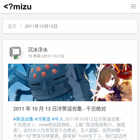
沉冰浮水
首页
2011年10月13日
沉冰浮水
15 年前 (2011-10-13)
2011 年 10 月 13 日冷笑话合集 - 千古绝对
#笑话合集
#冷笑话
#牛人
2011年10月13日冷笑话合集 -
千古绝对 1、wow吧出现神帖，上联“ 陈冠吸张柏汁，谢霆
疯”，此时众人均夸奖其千古绝对，无人能解，突然86楼一
大神一句“贾宝与林黛遇，薛宝拆” hold住了 2、我们这边环