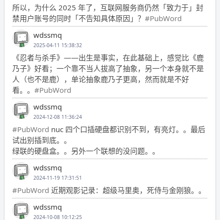
所以，为什么 2025 年了，互联网服务商仍然「致力于」封
禁用户账号的同时「不告知具体原因」？
#PubWord
wdssmq
2025-04-11 15:38:32
《忍者与杀手》——出生是事实，在此基础上，感觉比《鹿
乃子》好看；一个靠不当人拔高了抽象，另一个本身就不是
人（也不是鹿），单论抽象鹿乃子更高，然而就是不好
看。。
#PubWord
wdssmq
2024-12-08 11:36:24
#PubWord
nuc 四个口插硬盘都识别不到，有亮灯。。最后
试出别插到底。。
绿联的硬盘盒。。另外一个联想的没问题。。
wdssmq
2024-11-19 17:31:51
#PubWord
近期观影记录：超级马里奥，死侍与金刚狼。。
wdssmq
2024-10-08 10:12:25