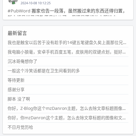
2024-10-08 10:12:25
#PubWord
搬家也告一段落，虽然搬过来的东西还得归置，
新衣柜虽说已经散俩月味儿了，但还是不想放衣服进去。
wdssmq
最新留言
2024-09-23 21:00:49
#PubWord
要不我每年汇总整理一次？？碎雨集_沉冰浮水_
我也是触宝以后苦于没有趁手的14键五笔键盘久矣上面那位兄台用的百度双键点划布局我也用过很久，那个皮肤做得很粗糙，个别键位的触发区域是错位的，快速打字时很容易出错，修改它的皮肤文件校正后勉强能用，但早年出的皮肤分辨率太低，实在谈不上美观。百度小米定制版的商店里有一个"小黑板"皮肤还不错(百度官方输入法商店里没有)，但那个风格我不喜欢这两天找到了一个叫"森林集"的公众号，开发了海量的皮肤，很多都有14键版本，付费但很便宜，几块钱，终于有自己满意的输入法了搜了一下，这个工作室还是百度的官方合作伙伴，不知道为什么14键作品都不在官方商店上架，难道是百度官方在刻意放弃14键？
第1页
https://www.
wdssmq.com/tag/%E7%A2%8E%E9%9
我电脑小狼毫，安卓手机百度五笔，皮肤用的双键点划，挺好的。
B
%A8%E9%9B%86/
沉冰哥俺想你了
wdssmq
一般这个冷笑话都是在卫生间看到的多
2024-09-23 20:58:40
#PubWord
所以，不带这条的话，2024 年目前只发了 13
等待更新
条嘟？？？？
感谢分享
wdssmq
脚本 没了啊
2024-09-15 10:32:07
你好，Z-Blog你这个mzDanron主题，怎么去除文章标题图像和文章摘要，仅显示标题，感谢回复！
#PubWord
VSCode 内 git 操作卡住的时候没办法主动取消
一直是个痛点，一般都是推送或拉取，今天连提交都卡
你好，你mzDanron这个主题，怎么去除文章标题的图像和文章摘要！仅显示标题，感谢回复解决！
了。。
不日月觉历哈
wdssmq