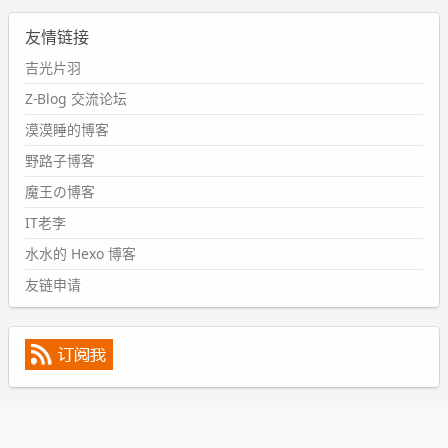
2024-09-11 08:45:43
友情链接
#PubWord
又一个夏天过去了，所以今年也没买防水鞋套；
然后天凉了，为了应对踢被子买了睡袋，不知道 1.2 米会不
吉光片羽
会略窄。。
Z-Blog 交流论坛
wdssmq
漠漠睡的博客
2024-09-09 19:43:00
野路子博客
#PubWord
《五至七时的克莱奥》，2018 年 6 月加入列
表，21 年 11 月底发现 B 站上线了这部，直到前几天才看
魔王の博客
完，还是分两次看的。。接下来有五项是 2019 年的，都是
IT老李
电影 —— 略长的待办列表。。
水水的 Hexo 博客
友链申请