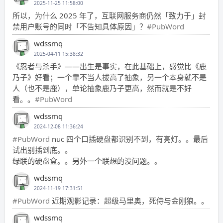
2025-11-25 11:58:00
所以，为什么 2025 年了，互联网服务商仍然「致力于」封
禁用户账号的同时「不告知具体原因」？
#PubWord
wdssmq
2025-04-11 15:38:32
《忍者与杀手》——出生是事实，在此基础上，感觉比《鹿
乃子》好看；一个靠不当人拔高了抽象，另一个本身就不是
人（也不是鹿），单论抽象鹿乃子更高，然而就是不好
看。。
#PubWord
wdssmq
2024-12-08 11:36:24
#PubWord
nuc 四个口插硬盘都识别不到，有亮灯。。最后
试出别插到底。。
绿联的硬盘盒。。另外一个联想的没问题。。
wdssmq
2024-11-19 17:31:51
#PubWord
近期观影记录：超级马里奥，死侍与金刚狼。。
wdssmq