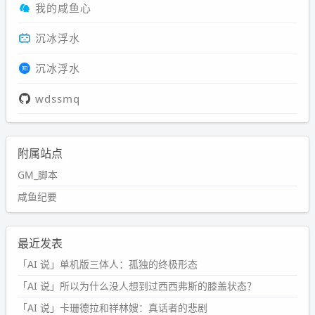
我的咸鱼心
沉冰浮水
沉冰浮水
wdssmq
附属站点
GM_脚本
咸鱼纪要
最近发表
「AI 说」单机版三体人：孤独的终极形态
「AI 说」所以为什么没人想到过西西弗斯的膝盖状态？
「AI 说」卡珊德拉和祥林嫂：真话者的悲剧