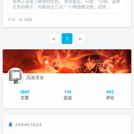
将鸭子涂成了鲜艳的红色。 老师看后，问道：“小明，这种
红色的鸭子，你看到过几次？”小明想都没想，回答...
0
1423
‹‹
1
››
沉冰浮水
2869
159
892
文章
说说
评论
349467624