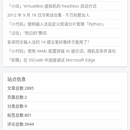
「小坑」VirtualBox 虚拟机的 headless 启动方式
2012 年 9 月 18 日冷笑话合集 - 千万别惹女人
「小代码」搜狗输入法自定义短语分片管理「Python」
「过往」“狗日的”腾讯
安卓同文输入法的 14 键五笔好像终于能用了?
「小代码」使用 YAML 配置拼接 AI 提示词，随机及条件语句
「折腾」在 VSCode 中连接调试 Microsoft Edge
站点信息
文章总数:2885
页面总数:2
分类总数:9
标签总数:801
评论总数:3644