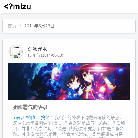
沉冰浮水
首页
2011年6月23日
沉冰浮水
15 年前 (2011-06-23)
姐那霸气的语录
#语录
#御姐
#搞笑
1.我纯洁的外表下隐藏着冷峻的杀意，
这种杀意学名叫做“闷骚”。 2.男女就是凸与凹关系。 3.爱和
日，并非互为条件句。“爱是日的必要不充分条件”是个假命
题。 4.少女情怀总是诗，**情愫总是湿。 5.当装逼成为格