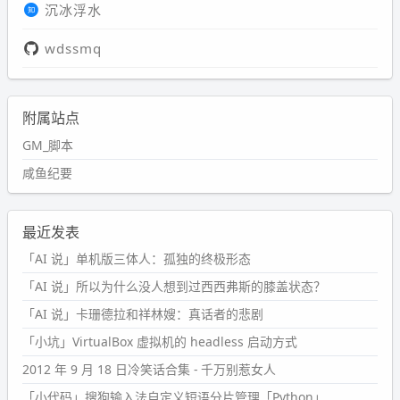
沉冰浮水
wdssmq
附属站点
GM_脚本
咸鱼纪要
最近发表
「AI 说」单机版三体人：孤独的终极形态
「AI 说」所以为什么没人想到过西西弗斯的膝盖状态？
「AI 说」卡珊德拉和祥林嫂：真话者的悲剧
「小坑」VirtualBox 虚拟机的 headless 启动方式
2012 年 9 月 18 日冷笑话合集 - 千万别惹女人
「小代码」搜狗输入法自定义短语分片管理「Python」