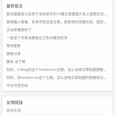
wdssmq
最新留言
2024-09-23 21:00:49
#PubWord
要不我每年汇总整理一次？？碎雨集_沉冰浮水_
我也是触宝以后苦于没有趁手的14键五笔键盘久矣上面那位兄台用的百度双键点划布局我也用过很久，那个皮肤做得很粗糙，个别键位的触发区域是错位的，快速打字时很容易出错，修改它的皮肤文件校正后勉强能用，但早年出的皮肤分辨率太低，实在谈不上美观。百度小米定制版的商店里有一个"小黑板"皮肤还不错(百度官方输入法商店里没有)，但那个风格我不喜欢这两天找到了一个叫"森林集"的公众号，开发了海量的皮肤，很多都有14键版本，付费但很便宜，几块钱，终于有自己满意的输入法了搜了一下，这个工作室还是百度的官方合作伙伴，不知道为什么14键作品都不在官方商店上架，难道是百度官方在刻意放弃14键？
第1页
https://www.
wdssmq.com/tag/%E7%A2%8E%E9%9
我电脑小狼毫，安卓手机百度五笔，皮肤用的双键点划，挺好的。
B
%A8%E9%9B%86/
沉冰哥俺想你了
wdssmq
一般这个冷笑话都是在卫生间看到的多
2024-09-23 20:58:40
#PubWord
所以，不带这条的话，2024 年目前只发了 13
等待更新
条嘟？？？？
感谢分享
wdssmq
脚本 没了啊
2024-09-15 10:32:07
你好，Z-Blog你这个mzDanron主题，怎么去除文章标题图像和文章摘要，仅显示标题，感谢回复！
#PubWord
VSCode 内 git 操作卡住的时候没办法主动取消
一直是个痛点，一般都是推送或拉取，今天连提交都卡
你好，你mzDanron这个主题，怎么去除文章标题的图像和文章摘要！仅显示标题，感谢回复解决！
了。。
不日月觉历哈
wdssmq
2024-09-11 08:45:43
友情链接
#PubWord
又一个夏天过去了，所以今年也没买防水鞋套；
然后天凉了，为了应对踢被子买了睡袋，不知道 1.2 米会不
吉光片羽
会略窄。。