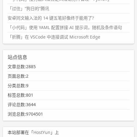
「过往」“狗日的”腾讯
安卓同文输入法的 14 键五笔好像终于能用了?
「小代码」使用 YAML 配置拼接 AI 提示词，随机及条件语句
「折腾」在 VSCode 中连接调试 Microsoft Edge
站点信息
文章总数:2885
页面总数:2
分类总数:9
标签总数:801
评论总数:3644
浏览总数:9704501
本站部署在「
HostYun
」上