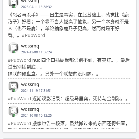
wdssmq
2025-04-11 15:38:32
《忍者与杀手》——出生是事实，在此基础上，感觉比《鹿
乃子》好看；一个靠不当人拔高了抽象，另一个本身就不是
人（也不是鹿），单论抽象鹿乃子更高，然而就是不好
看。。
#PubWord
wdssmq
2024-12-08 11:36:24
#PubWord
nuc 四个口插硬盘都识别不到，有亮灯。。最后
试出别插到底。。
绿联的硬盘盒。。另外一个联想的没问题。。
wdssmq
2024-11-19 17:31:51
#PubWord
近期观影记录：超级马里奥，死侍与金刚狼。。
wdssmq
2024-10-08 10:12:25
#PubWord
搬家也告一段落，虽然搬过来的东西还得归置，
新衣柜虽说已经散俩月味儿了，但还是不想放衣服进去。