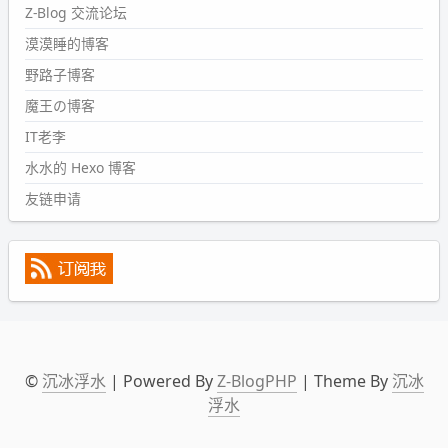
Z-Blog 交流论坛
wdssmq
漠漠睡的博客
2024-09-09 19:43:00
野路子博客
#PubWord
《五至七时的克莱奥》，2018 年 6 月加入列
表，21 年 11 月底发现 B 站上线了这部，直到前几天才看
魔王の博客
完，还是分两次看的。。接下来有五项是 2019 年的，都是
IT老李
电影 —— 略长的待办列表。。
水水的 Hexo 博客
友链申请
©
沉冰浮水
| Powered By
Z-BlogPHP
| Theme By
沉冰
浮水