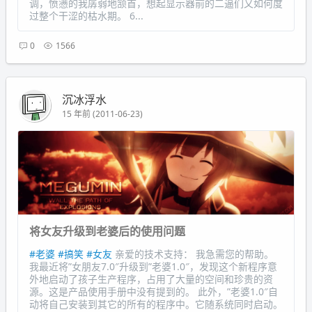
调，愤懑的我孱弱地颔首，想起显示器前的二逼们又如何度
过整个干涩的枯水期。 6...
0
1566
沉冰浮水
15 年前 (2011-06-23)
将女友升级到老婆后的使用问题
#老婆
#搞笑
#女友
亲爱的技术支持： 我急需您的帮助。
我最近将”女朋友7.0″升级到”老婆1.0″，发现这个新程序意
外地启动了孩子生产程序，占用了大量的空间和珍贵的资
源。这是产品使用手册中没有提到的。 此外，”老婆1.0″自
动将自己安装到其它的所有的程序中。它随系统同时启动。