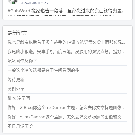
2024-10-08 10:12:25
#PubWord
搬家也告一段落，虽然搬过来的东西还得归置，
新衣柜虽说已经散俩月味儿了，但还是不想放衣服进去。
wdssmq
最新留言
2024-09-23 21:00:49
#PubWord
要不我每年汇总整理一次？？碎雨集_沉冰浮水_
我也是触宝以后苦于没有趁手的14键五笔键盘久矣上面那位兄台用的百度双键点划布局我也用过很久，那个皮肤做得很粗糙，个别键位的触发区域是错位的，快速打字时很容易出错，修改它的皮肤文件校正后勉强能用，但早年出的皮肤分辨率太低，实在谈不上美观。百度小米定制版的商店里有一个"小黑板"皮肤还不错(百度官方输入法商店里没有)，但那个风格我不喜欢这两天找到了一个叫"森林集"的公众号，开发了海量的皮肤，很多都有14键版本，付费但很便宜，几块钱，终于有自己满意的输入法了搜了一下，这个工作室还是百度的官方合作伙伴，不知道为什么14键作品都不在官方商店上架，难道是百度官方在刻意放弃14键？
第1页
https://www.
wdssmq.com/tag/%E7%A2%8E%E9%9
我电脑小狼毫，安卓手机百度五笔，皮肤用的双键点划，挺好的。
B
%A8%E9%9B%86/
沉冰哥俺想你了
wdssmq
一般这个冷笑话都是在卫生间看到的多
2024-09-23 20:58:40
#PubWord
所以，不带这条的话，2024 年目前只发了 13
等待更新
条嘟？？？？
感谢分享
wdssmq
脚本 没了啊
2024-09-15 10:32:07
你好，Z-Blog你这个mzDanron主题，怎么去除文章标题图像和文章摘要，仅显示标题，感谢回复！
#PubWord
VSCode 内 git 操作卡住的时候没办法主动取消
一直是个痛点，一般都是推送或拉取，今天连提交都卡
你好，你mzDanron这个主题，怎么去除文章标题的图像和文章摘要！仅显示标题，感谢回复解决！
了。。
不日月觉历哈
wdssmq