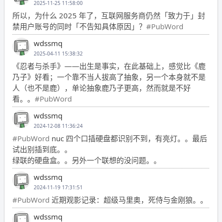
2025-11-25 11:58:00
所以，为什么 2025 年了，互联网服务商仍然「致力于」封
禁用户账号的同时「不告知具体原因」？
#PubWord
wdssmq
2025-04-11 15:38:32
《忍者与杀手》——出生是事实，在此基础上，感觉比《鹿
乃子》好看；一个靠不当人拔高了抽象，另一个本身就不是
人（也不是鹿），单论抽象鹿乃子更高，然而就是不好
看。。
#PubWord
wdssmq
2024-12-08 11:36:24
#PubWord
nuc 四个口插硬盘都识别不到，有亮灯。。最后
试出别插到底。。
绿联的硬盘盒。。另外一个联想的没问题。。
wdssmq
2024-11-19 17:31:51
#PubWord
近期观影记录：超级马里奥，死侍与金刚狼。。
wdssmq