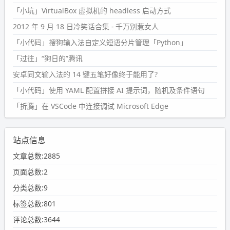
「小坑」VirtualBox 虚拟机的 headless 启动方式
2012 年 9 月 18 日冷笑话合集 - 千万别惹女人
「小代码」搜狗输入法自定义短语分片管理「Python」
「过往」“狗日的”腾讯
安卓同文输入法的 14 键五笔好像终于能用了?
「小代码」使用 YAML 配置拼接 AI 提示词，随机及条件语句
「折腾」在 VSCode 中连接调试 Microsoft Edge
站点信息
文章总数:2885
页面总数:2
分类总数:9
标签总数:801
评论总数:3644