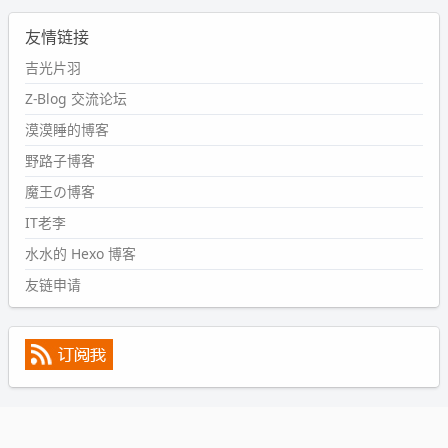
2024-09-11 08:45:43
友情链接
#PubWord
又一个夏天过去了，所以今年也没买防水鞋套；
然后天凉了，为了应对踢被子买了睡袋，不知道 1.2 米会不
吉光片羽
会略窄。。
Z-Blog 交流论坛
wdssmq
漠漠睡的博客
2024-09-09 19:43:00
野路子博客
#PubWord
《五至七时的克莱奥》，2018 年 6 月加入列
表，21 年 11 月底发现 B 站上线了这部，直到前几天才看
魔王の博客
完，还是分两次看的。。接下来有五项是 2019 年的，都是
IT老李
电影 —— 略长的待办列表。。
水水的 Hexo 博客
友链申请