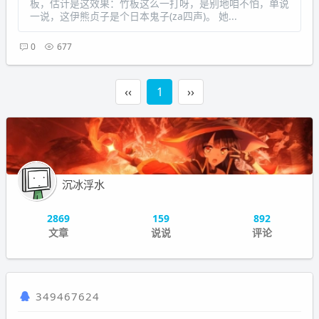
板，估计是这效果：竹板这么一打呀，是别地咱不怕，单说
一说，这伊熊贞子是个日本鬼子(za四声)。 她...
0
677
‹‹
1
››
沉冰浮水
2869
159
892
文章
说说
评论
349467624