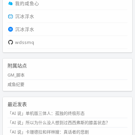
我的咸鱼心
沉冰浮水
沉冰浮水
wdssmq
附属站点
GM_脚本
咸鱼纪要
最近发表
「AI 说」单机版三体人：孤独的终极形态
「AI 说」所以为什么没人想到过西西弗斯的膝盖状态？
「AI 说」卡珊德拉和祥林嫂：真话者的悲剧