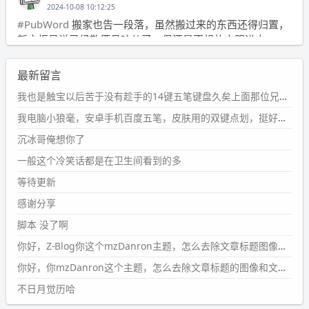
2024-10-08 10:12:25
#PubWord
搬家也告一段落，虽然搬过来的东西还得归置，
新衣柜虽说已经散俩月味儿了，但还是不想放衣服进去。
wdssmq
最新留言
2024-09-23 21:00:49
#PubWord
要不我每年汇总整理一次？？碎雨集_沉冰浮水_
我也是触宝以后苦于没有趁手的14键五笔键盘久矣上面那位兄台用的百度双键点划布局我也用过很久，那个皮肤做得很粗糙，个别键位的触发区域是错位的，快速打字时很容易出错，修改它的皮肤文件校正后勉强能用，但早年出的皮肤分辨率太低，实在谈不上美观。百度小米定制版的商店里有一个"小黑板"皮肤还不错(百度官方输入法商店里没有)，但那个风格我不喜欢这两天找到了一个叫"森林集"的公众号，开发了海量的皮肤，很多都有14键版本，付费但很便宜，几块钱，终于有自己满意的输入法了搜了一下，这个工作室还是百度的官方合作伙伴，不知道为什么14键作品都不在官方商店上架，难道是百度官方在刻意放弃14键？
第1页
https://www.
wdssmq.com/tag/%E7%A2%8E%E9%9
我电脑小狼毫，安卓手机百度五笔，皮肤用的双键点划，挺好的。
B
%A8%E9%9B%86/
沉冰哥俺想你了
wdssmq
一般这个冷笑话都是在卫生间看到的多
2024-09-23 20:58:40
#PubWord
所以，不带这条的话，2024 年目前只发了 13
等待更新
条嘟？？？？
感谢分享
wdssmq
脚本 没了啊
2024-09-15 10:32:07
你好，Z-Blog你这个mzDanron主题，怎么去除文章标题图像和文章摘要，仅显示标题，感谢回复！
#PubWord
VSCode 内 git 操作卡住的时候没办法主动取消
一直是个痛点，一般都是推送或拉取，今天连提交都卡
你好，你mzDanron这个主题，怎么去除文章标题的图像和文章摘要！仅显示标题，感谢回复解决！
了。。
不日月觉历哈
wdssmq