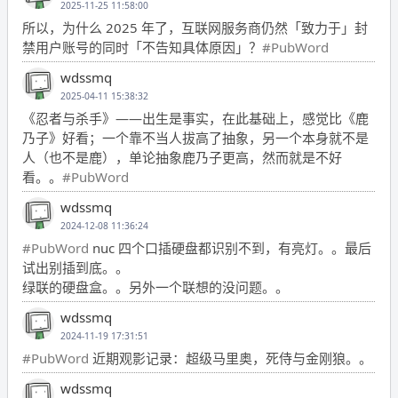
2025-11-25 11:58:00
所以，为什么 2025 年了，互联网服务商仍然「致力于」封
禁用户账号的同时「不告知具体原因」？
#PubWord
wdssmq
2025-04-11 15:38:32
《忍者与杀手》——出生是事实，在此基础上，感觉比《鹿
乃子》好看；一个靠不当人拔高了抽象，另一个本身就不是
人（也不是鹿），单论抽象鹿乃子更高，然而就是不好
看。。
#PubWord
wdssmq
2024-12-08 11:36:24
#PubWord
nuc 四个口插硬盘都识别不到，有亮灯。。最后
试出别插到底。。
绿联的硬盘盒。。另外一个联想的没问题。。
wdssmq
2024-11-19 17:31:51
#PubWord
近期观影记录：超级马里奥，死侍与金刚狼。。
wdssmq