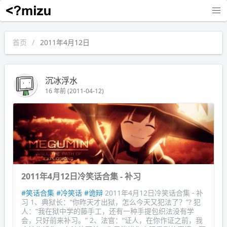
沉冰浮水
首页
2011年4月12日
沉冰浮水
16 年前 (2011-04-12)
2011年4月12日冷笑话合集 - 补习
#笑话合集
#冷笑话
#诡辩
2011年4月12日冷笑话合集 - 补
习 1、典狱长：“你昨天才出狱，怎么今天又犯法了？”? 犯
人：“我在狱中学的藤手工，还有一种手提包织法没有学
会，只好前来补习。” 2、法官：“证人，在你作证之前，我