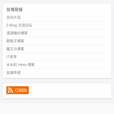
2024-09-11 08:45:43
友情链接
#PubWord
又一个夏天过去了，所以今年也没买防水鞋套；
然后天凉了，为了应对踢被子买了睡袋，不知道 1.2 米会不
吉光片羽
会略窄。。
Z-Blog 交流论坛
wdssmq
漠漠睡的博客
2024-09-09 19:43:00
野路子博客
#PubWord
《五至七时的克莱奥》，2018 年 6 月加入列
表，21 年 11 月底发现 B 站上线了这部，直到前几天才看
魔王の博客
完，还是分两次看的。。接下来有五项是 2019 年的，都是
IT老李
电影 —— 略长的待办列表。。
水水的 Hexo 博客
友链申请