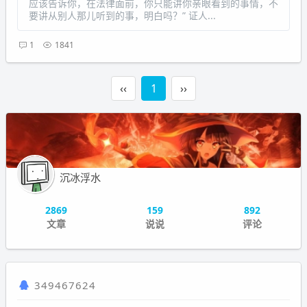
应该告诉你，在法律面前，你只能讲你亲眼看到的事情，不
要讲从别人那儿听到的事，明白吗？” 证人...
1
1841
‹‹
1
››
沉冰浮水
2869
159
892
文章
说说
评论
349467624