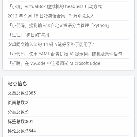
「小坑」VirtualBox 虚拟机的 headless 启动方式
2012 年 9 月 18 日冷笑话合集 - 千万别惹女人
「小代码」搜狗输入法自定义短语分片管理「Python」
「过往」“狗日的”腾讯
安卓同文输入法的 14 键五笔好像终于能用了?
「小代码」使用 YAML 配置拼接 AI 提示词，随机及条件语句
「折腾」在 VSCode 中连接调试 Microsoft Edge
站点信息
文章总数:2885
页面总数:2
分类总数:9
标签总数:801
评论总数:3644