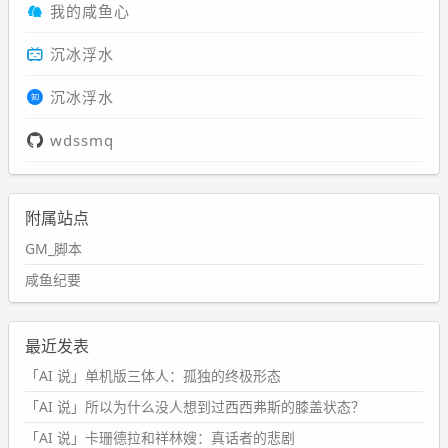
我的咸鱼心
沉冰浮水
沉冰浮水
wdssmq
附属站点
GM_脚本
咸鱼纪要
最近发表
「AI 说」单机版三体人：孤独的终极形态
「AI 说」所以为什么没人想到过西西弗斯的膝盖状态？
「AI 说」卡珊德拉和祥林嫂：真话者的悲剧