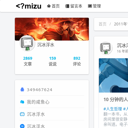
首页
留言本
管理
沉冰浮水
首页
2011年
沉冰浮水
沉冰
16 年前 
2869
159
892
文章
说说
评论
349467624
10 分钟的
我的咸鱼心
#人生哲理
#
沉冰浮水
翻一本书，从
房间里很安静
亲叫道。电子
沉冰浮水