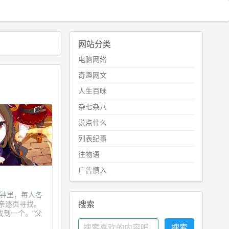
网站分类
电脑网络
奇趣网文
人生百味
杂七杂八
说点什么
列表纪事
往物语
广告慎入
分钟里，每人各
搜索
父亲逐页寻找。
找到一个。”父