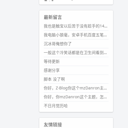
2024-11-19 17:31:51
#PubWord
近期观影记录：超级
最新留言
马里奥，死侍与金刚狼。。
我也是触宝以后苦于没有趁手的14键五笔键盘久矣上面那位兄台用的百度双键点划布局我也用过很久，那个皮肤做得很粗糙，个别键位的触发区域是错位的，快速打字时很容易出错，修改它的皮肤文件校正后勉强能用，但早年出的皮肤分辨率太低，实在谈不上美观。百度小米定制版的商店里有一个"小黑板"皮肤还不错(百度官方输入法商店里没有)，但那个风格我不喜欢这两天找到了一个叫"森林集"的公众号，开发了海量的皮肤，很多都有14键版本，付费但很便宜，几块钱，终于有自己满意的输入法了搜了一下，这个工作室还是百度的官方合作伙伴，不知道为什么14键作品都不在官方商店上架，难道是百度官方在刻意放弃14键？
wdssmq
2024-10-08 10:12:25
我电脑小狼毫，安卓手机百度五笔，皮肤用的双键点划，挺好的。
#PubWord
搬家也告一段落，虽
沉冰哥俺想你了
然搬过来的东西还得归置，新衣柜
虽说已经散俩月味儿了，但还是不
一般这个冷笑话都是在卫生间看到的多
想放衣服进去。
等待更新
wdssmq
感谢分享
2024-09-23 21:00:49
脚本 没了啊
#PubWord
要不我每年汇总整理
一次？？碎雨集_沉冰浮水_第1页
你好，Z-Blog你这个mzDanron主题，怎么去除文章标题图像和文章摘要，仅显示标题，感谢回复！
https://www.
wdssmq.com/ta
你好，你mzDanron这个主题，怎么去除文章标题的图像和文章摘要！仅显示标题，感谢回复解决！
g/%E7%A2%8E%E9%9B
%A8%E
不日月觉历哈
9%9B%86/
wdssmq
2024-09-23 20:58:40
友情链接