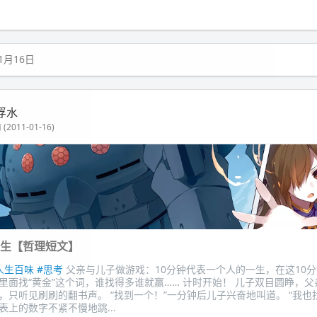
1月16日
浮水
(2011-01-16)
人生【哲理短文】
人生百味
#思考
父亲与儿子做游戏：10分钟代表一个人的一生，在这10
里面找“黄金”这个词，谁找得多谁就赢…… 计时开始！ 儿子双目圆睁，
，只听见刷刷的翻书声。 “找到一个！”一分钟后儿子兴奋地叫道。 “我也
表上的数字不紧不慢地跳...