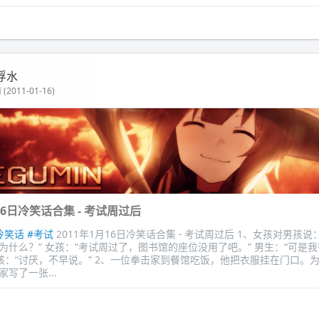
浮水
(2011-01-16)
月16日冷笑话合集 - 考试周过后
冷笑话
#考试
2011年1月16日冷笑话合集 - 考试周过后 1、女孩对男孩说
：“为什么？” 女孩：“考试周过了，图书馆的座位没用了吧。” 男生：“可是
女孩：“讨厌，不早说。” 2、一位拳击家到餐馆吃饭，他把衣服挂在门口。
写了一张...