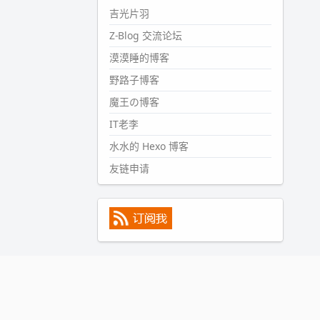
#PubWord
所以，不带这条的
吉光片羽
话，2024 年目前只发了 13 条
Z-Blog 交流论坛
嘟？？？？
漠漠睡的博客
wdssmq
2024-09-15 10:32:07
野路子博客
#PubWord
VSCode 内 git 操作卡
魔王の博客
住的时候没办法主动取消一直是个
IT老李
痛点，一般都是推送或拉取，今天
连提交都卡了。。
水水的 Hexo 博客
wdssmq
友链申请
2024-09-11 08:45:43
#PubWord
又一个夏天过去了，
所以今年也没买防水鞋套；然后天
凉了，为了应对踢被子买了睡袋，
不知道 1.2 米会不会略窄。。
wdssmq
2024-09-09 19:43:00
#PubWord
《五至七时的克莱
奥》，2018 年 6 月加入列表，21