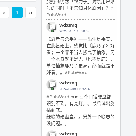
服务商仍然「致力于」封禁用户账
号的同时「不告知具体原因」？
#
‹‹
1
››
PubWord
wdssmq
2025-04-11 15:38:32
《忍者与杀手》——出生是事实，
在此基础上，感觉比《鹿乃子》好
看；一个靠不当人拔高了抽象，另
一个本身就不是人（也不是鹿），
单论抽象鹿乃子更高，然而就是不
好看。。
#PubWord
wdssmq
2024-12-08 11:36:24
#PubWord
nuc 四个口插硬盘都
识别不到，有亮灯。。最后试出别
插到底。。
绿联的硬盘盒。。另外一个联想的
没问题。。
wdssmq