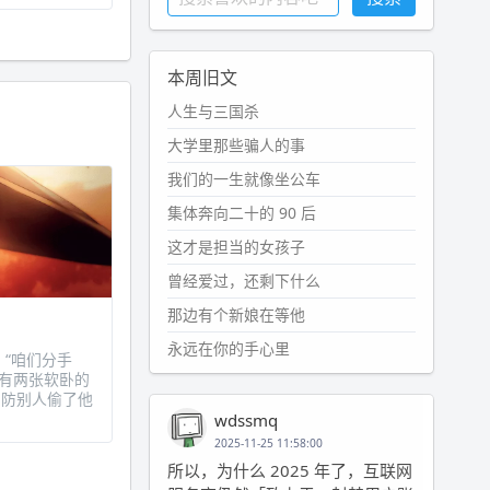
本周旧文
人生与三国杀
大学里那些骗人的事
我们的一生就像坐公车
集体奔向二十的 90 后
这才是担当的女孩子
曾经爱过，还剩下什么
那边有个新娘在等他
永远在你的手心里
：“咱们分手
我有两张软卧的
为防别人偷了他
wdssmq
2025-11-25 11:58:00
所以，为什么 2025 年了，互联网