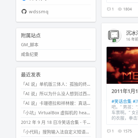
1
1804
wdssmq
沉冰
附属站点
16 年前 
GM_脚本
咸鱼纪要
最近发表
「AI 说」单机版三体人：孤独的终极形态
2011年1
「AI 说」所以为什么没人想到过西西弗斯的膝盖状态？
#笑话合集
#
「AI 说」卡珊德拉和祥林嫂：真话者的悲剧
吧。” 男孩
车票啊。” 
「小坑」VirtualBox 虚拟机的 headless 启动方式
的衣服，拳击家
2012 年 9 月 18 日冷笑话合集 - 千万别惹女人
1
1575
「小代码」搜狗输入法自定义短语分片管理「Python」