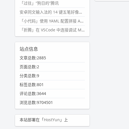
「过往」“狗日的”腾讯
安卓同文输入法的 14 键五笔好像终于能用了?
「小代码」使用 YAML 配置拼接 AI 提示词，随机及条件语句
「折腾」在 VSCode 中连接调试 Microsoft Edge
站点信息
文章总数:2885
页面总数:2
分类总数:9
标签总数:801
评论总数:3644
浏览总数:9704501
本站部署在「
HostYun
」上