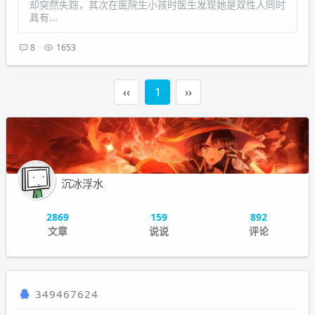
却突然失踪，其次在医院生小孩时医生发现她是双性人同时
具有...
8
1653
‹‹
1
››
沉冰浮水
2869
159
892
文章
说说
评论
349467624