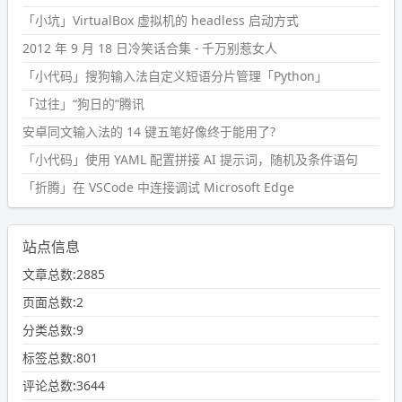
「小坑」VirtualBox 虚拟机的 headless 启动方式
2012 年 9 月 18 日冷笑话合集 - 千万别惹女人
「小代码」搜狗输入法自定义短语分片管理「Python」
「过往」“狗日的”腾讯
安卓同文输入法的 14 键五笔好像终于能用了?
「小代码」使用 YAML 配置拼接 AI 提示词，随机及条件语句
「折腾」在 VSCode 中连接调试 Microsoft Edge
站点信息
文章总数:2885
页面总数:2
分类总数:9
标签总数:801
评论总数:3644