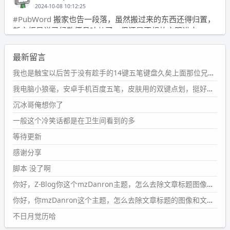
2024-10-08 10:12:25
#PubWord
搬家也告一段落，虽然搬过来的东西还得归置，
新衣柜虽说已经散俩月味儿了，但还是不想放衣服进去。
wdssmq
最新留言
2024-09-23 21:00:49
#PubWord
要不我每年汇总整理一次？？碎雨集_沉冰浮水_
我也是触宝以后苦于没有趁手的14键五笔键盘久矣上面那位兄台用的百度双键点划布局我也用过很久，那个皮肤做得很粗糙，个别键位的触发区域是错位的，快速打字时很容易出错，修改它的皮肤文件校正后勉强能用，但早年出的皮肤分辨率太低，实在谈不上美观。百度小米定制版的商店里有一个"小黑板"皮肤还不错(百度官方输入法商店里没有)，但那个风格我不喜欢这两天找到了一个叫"森林集"的公众号，开发了海量的皮肤，很多都有14键版本，付费但很便宜，几块钱，终于有自己满意的输入法了搜了一下，这个工作室还是百度的官方合作伙伴，不知道为什么14键作品都不在官方商店上架，难道是百度官方在刻意放弃14键？
第1页
https://www.
wdssmq.com/tag/%E7%A2%8E%E9%9
我电脑小狼毫，安卓手机百度五笔，皮肤用的双键点划，挺好的。
B
%A8%E9%9B%86/
沉冰哥俺想你了
wdssmq
一般这个冷笑话都是在卫生间看到的多
2024-09-23 20:58:40
#PubWord
所以，不带这条的话，2024 年目前只发了 13
等待更新
条嘟？？？？
感谢分享
wdssmq
脚本 没了啊
2024-09-15 10:32:07
你好，Z-Blog你这个mzDanron主题，怎么去除文章标题图像和文章摘要，仅显示标题，感谢回复！
#PubWord
VSCode 内 git 操作卡住的时候没办法主动取消
一直是个痛点，一般都是推送或拉取，今天连提交都卡
你好，你mzDanron这个主题，怎么去除文章标题的图像和文章摘要！仅显示标题，感谢回复解决！
了。。
不日月觉历哈
wdssmq