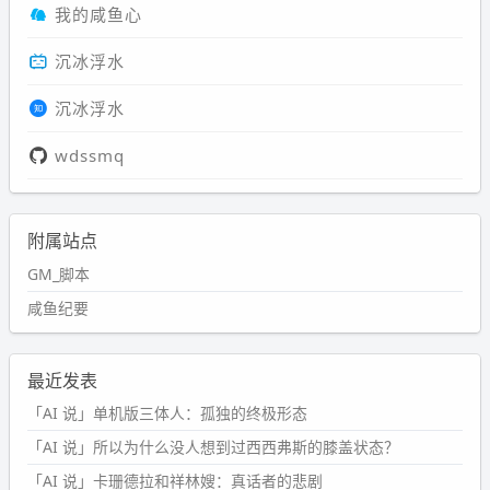
我的咸鱼心
沉冰浮水
沉冰浮水
wdssmq
附属站点
GM_脚本
咸鱼纪要
最近发表
「AI 说」单机版三体人：孤独的终极形态
「AI 说」所以为什么没人想到过西西弗斯的膝盖状态？
「AI 说」卡珊德拉和祥林嫂：真话者的悲剧