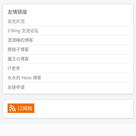
2024-09-11 08:45:43
友情链接
#PubWord
又一个夏天过去了，所以今年也没买防水鞋套；
然后天凉了，为了应对踢被子买了睡袋，不知道 1.2 米会不
吉光片羽
会略窄。。
Z-Blog 交流论坛
wdssmq
漠漠睡的博客
2024-09-09 19:43:00
野路子博客
#PubWord
《五至七时的克莱奥》，2018 年 6 月加入列
表，21 年 11 月底发现 B 站上线了这部，直到前几天才看
魔王の博客
完，还是分两次看的。。接下来有五项是 2019 年的，都是
IT老李
电影 —— 略长的待办列表。。
水水的 Hexo 博客
友链申请