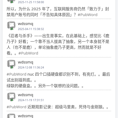
2025-11-25 11:58:00
所以，为什么 2025 年了，互联网服务商仍然「致力于」封
禁用户账号的同时「不告知具体原因」？
#PubWord
wdssmq
2025-04-11 15:38:32
《忍者与杀手》——出生是事实，在此基础上，感觉比《鹿
乃子》好看；一个靠不当人拔高了抽象，另一个本身就不是
人（也不是鹿），单论抽象鹿乃子更高，然而就是不好
看。。
#PubWord
wdssmq
2024-12-08 11:36:24
#PubWord
nuc 四个口插硬盘都识别不到，有亮灯。。最后
试出别插到底。。
绿联的硬盘盒。。另外一个联想的没问题。。
wdssmq
2024-11-19 17:31:51
#PubWord
近期观影记录：超级马里奥，死侍与金刚狼。。
wdssmq