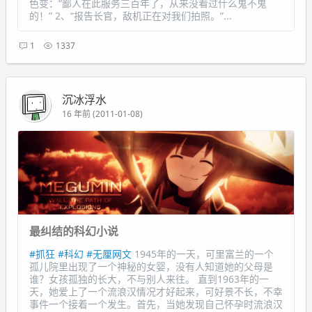
色变：“鄙人在此服务三百年了，从来没看过什么鬼不鬼
的！” 2、“报告长官，敌机正在对我们拍照。”...
1
1337
沉冰浮水
16 年前 (2011-01-08)
最纠结的科幻小说
#抓狂
#科幻
#无厘网文
1945年的一天，可里富兰的一个
孤儿院里出现了一个神秘的女婴，没有人知道她的父母是
谁？女孩孤独的长大，不与别人来往。 直到1963年的一
天，她爱上了一个流浪汉情况才好起来，可好景不长，不幸
事件一个接着一个发生。首先，当她发现自己怀孕时流浪汉