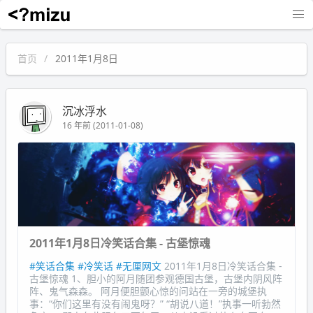
沉冰浮水
首页
2011年1月8日
沉冰浮水
16 年前 (2011-01-08)
2011年1月8日冷笑话合集 - 古堡惊魂
#笑话合集
#冷笑话
#无厘网文
2011年1月8日冷笑话合集 -
古堡惊魂 1、胆小的阿月随团参观德国古堡，古堡内阴风阵
阵、鬼气森森。 阿月便胆颤心惊的问站在一旁的城堡执
事：“你们这里有没有闹鬼呀？” “胡说八道！”执事一听勃然