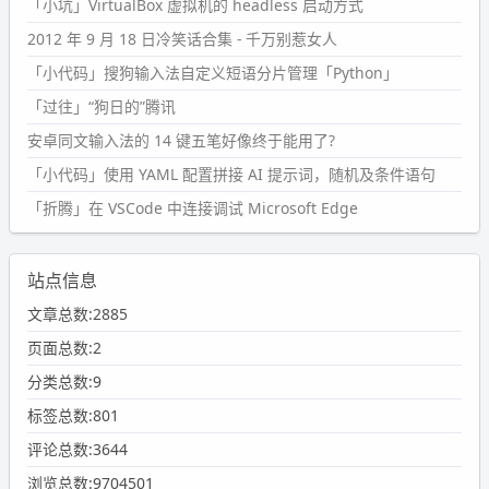
「小坑」VirtualBox 虚拟机的 headless 启动方式
2012 年 9 月 18 日冷笑话合集 - 千万别惹女人
「小代码」搜狗输入法自定义短语分片管理「Python」
「过往」“狗日的”腾讯
安卓同文输入法的 14 键五笔好像终于能用了?
「小代码」使用 YAML 配置拼接 AI 提示词，随机及条件语句
「折腾」在 VSCode 中连接调试 Microsoft Edge
站点信息
文章总数:2885
页面总数:2
分类总数:9
标签总数:801
评论总数:3644
浏览总数:9704501