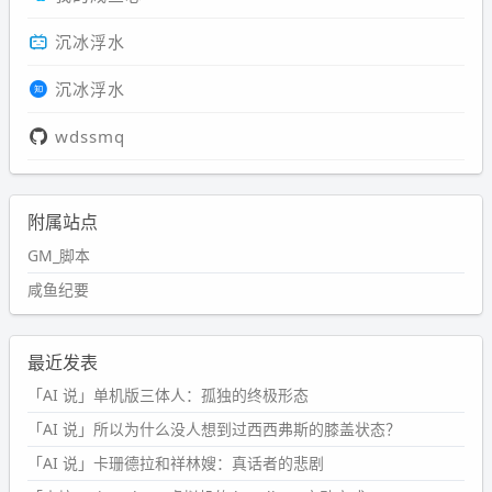
沉冰浮水
沉冰浮水
wdssmq
附属站点
GM_脚本
咸鱼纪要
最近发表
「AI 说」单机版三体人：孤独的终极形态
「AI 说」所以为什么没人想到过西西弗斯的膝盖状态？
「AI 说」卡珊德拉和祥林嫂：真话者的悲剧