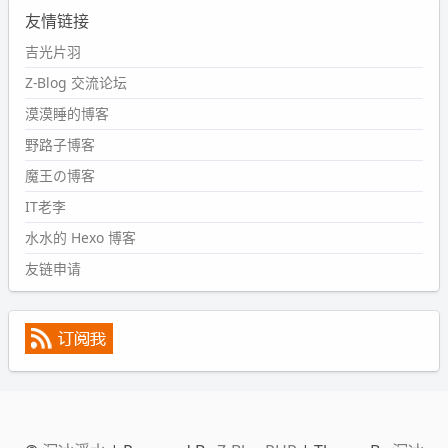
友情链接
#PubWord
又一个夏天过去了，所以今年也没买防水鞋套；
然后天凉了，为了应对踢被子买了睡袋，不知道 1.2 米会不
吉光片羽
会略窄。。
Z-Blog 交流论坛
wdssmq
漠漠睡的博客
2024-09-09 19:43:00
野路子博客
#PubWord
《五至七时的克莱奥》，2018 年 6 月加入列
表，21 年 11 月底发现 B 站上线了这部，直到前几天才看
魔王の博客
完，还是分两次看的。。接下来有五项是 2019 年的，都是
IT老李
电影 —— 略长的待办列表。。
水水的 Hexo 博客
友链申请