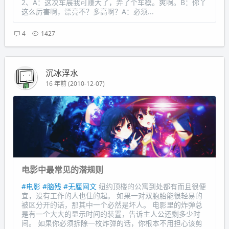
2、A：这次车展我可赚大了，弄了个车模。爽啊。B：你丫
这么厉害啊，漂亮不？多高啊？A：必须...
4
1427
沉冰浮水
16 年前 (2010-12-07)
电影中最常见的潜规则
#电影
#脑残
#无厘网文
纽约顶楼的公寓到处都有而且很便
宜，没有工作的人也住的起。 如果一对双胞胎能很轻易的
被区分开的话，那其中一个必然是坏人。 电影里的炸弹总
是有一个大大的显示时间的装置，告诉主人公还剩多少时
间。 如果你必须拆除一枚炸弹的话，你根本不用担心该剪