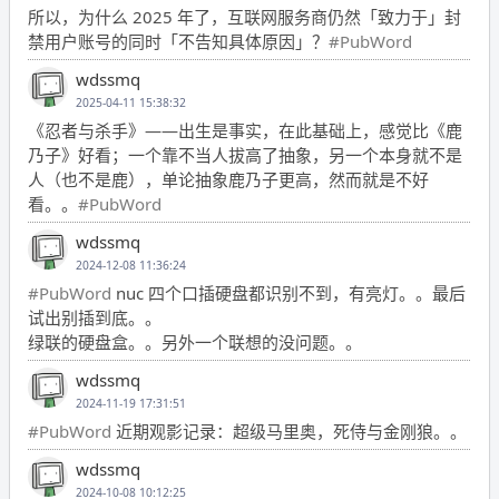
所以，为什么 2025 年了，互联网服务商仍然「致力于」封
禁用户账号的同时「不告知具体原因」？
#PubWord
wdssmq
2025-04-11 15:38:32
《忍者与杀手》——出生是事实，在此基础上，感觉比《鹿
乃子》好看；一个靠不当人拔高了抽象，另一个本身就不是
人（也不是鹿），单论抽象鹿乃子更高，然而就是不好
看。。
#PubWord
wdssmq
2024-12-08 11:36:24
#PubWord
nuc 四个口插硬盘都识别不到，有亮灯。。最后
试出别插到底。。
绿联的硬盘盒。。另外一个联想的没问题。。
wdssmq
2024-11-19 17:31:51
#PubWord
近期观影记录：超级马里奥，死侍与金刚狼。。
wdssmq
2024-10-08 10:12:25