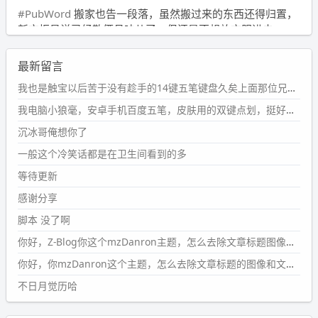
#PubWord
搬家也告一段落，虽然搬过来的东西还得归置，
新衣柜虽说已经散俩月味儿了，但还是不想放衣服进去。
wdssmq
最新留言
2024-09-23 21:00:49
#PubWord
要不我每年汇总整理一次？？碎雨集_沉冰浮水_
我也是触宝以后苦于没有趁手的14键五笔键盘久矣上面那位兄台用的百度双键点划布局我也用过很久，那个皮肤做得很粗糙，个别键位的触发区域是错位的，快速打字时很容易出错，修改它的皮肤文件校正后勉强能用，但早年出的皮肤分辨率太低，实在谈不上美观。百度小米定制版的商店里有一个"小黑板"皮肤还不错(百度官方输入法商店里没有)，但那个风格我不喜欢这两天找到了一个叫"森林集"的公众号，开发了海量的皮肤，很多都有14键版本，付费但很便宜，几块钱，终于有自己满意的输入法了搜了一下，这个工作室还是百度的官方合作伙伴，不知道为什么14键作品都不在官方商店上架，难道是百度官方在刻意放弃14键？
第1页
https://www.
wdssmq.com/tag/%E7%A2%8E%E9%9
我电脑小狼毫，安卓手机百度五笔，皮肤用的双键点划，挺好的。
B
%A8%E9%9B%86/
沉冰哥俺想你了
wdssmq
一般这个冷笑话都是在卫生间看到的多
2024-09-23 20:58:40
#PubWord
所以，不带这条的话，2024 年目前只发了 13
等待更新
条嘟？？？？
感谢分享
wdssmq
脚本 没了啊
2024-09-15 10:32:07
你好，Z-Blog你这个mzDanron主题，怎么去除文章标题图像和文章摘要，仅显示标题，感谢回复！
#PubWord
VSCode 内 git 操作卡住的时候没办法主动取消
一直是个痛点，一般都是推送或拉取，今天连提交都卡
你好，你mzDanron这个主题，怎么去除文章标题的图像和文章摘要！仅显示标题，感谢回复解决！
了。。
不日月觉历哈
wdssmq
2024-09-11 08:45:43