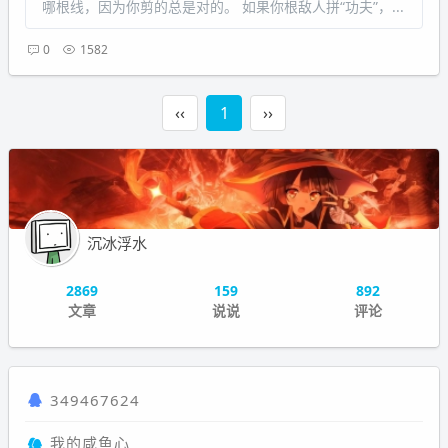
哪根线，因为你剪的总是对的。 如果你根敌人拼“功夫”，...
0
1582
‹‹
1
››
沉冰浮水
2869
159
892
文章
说说
评论
349467624
我的咸鱼心